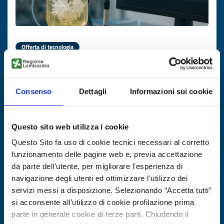
Offerta di tecnologia
Cristallizzazione API con AI
ID EEN: TOIE20250821014
Consenso
Dettagli
Informazioni sui cookie
SCOPRI DI PIÙ →
Questo sito web utilizza i cookie
Questo Sito fa uso di cookie tecnici necessari al corretto
Scade il
28 ottobre 2026
funzionamento delle pagine web e, previa accettazione
da parte dell’utente, per migliorare l’esperienza di
navigazione degli utenti ed ottimizzare l’utilizzo dei
servizi messi a disposizione. Selezionando “Accetta tutti”
si acconsente all’utilizzo di cookie profilazione prima
parte in generale cookie di terze parti. Chiudendo il