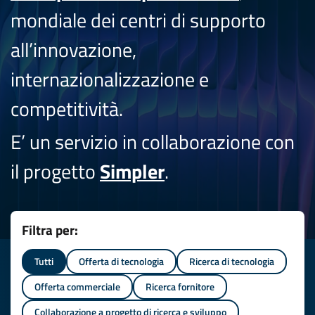
mondiale dei centri di supporto
all’innovazione,
internazionalizzazione e
competitività.
E’ un servizio in collaborazione con
il progetto
Simpler
.
Filtra per:
Tutti
Offerta di tecnologia
Ricerca di tecnologia
Offerta commerciale
Ricerca fornitore
Collaborazione a progetto di ricerca e sviluppo