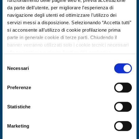
funzionamento delle pagine web e, previa accettazione
da parte dell’utente, per migliorare l’esperienza di
navigazione degli utenti ed ottimizzare l’utilizzo dei
servizi messi a disposizione. Selezionando “Accetta tutti”
si acconsente all’utilizzo di cookie profilazione prima
parte in generale cookie di terze parti. Chiudendo il
banner verranno utilizzati solo i cookie tecnici necessari
alla navigazione e alcune funzionalità aggiuntive
potrebbero non essere disponibili.
Selezione
Per conoscere i dettagli, consulta la nostra cookie policy.
Necessari
Offerta di tecnologia
del
https://www.openinnovation.regione.lombardia.it/it/co
consenso
Servizi di consulenza ingegneristica
okie-policy
e la nostra privacy policy
per sviluppo embedded e Edge AI su
Preferenze
https://www.openinnovation.regione.lombardia.it/it/pr
dispositivi sensoristici
ivacy-policy
Statistiche
ID EEN: TOES20260706006
Marketing
SCOPRI DI PIÙ →