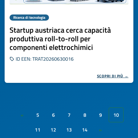
Ricerca di tecnologia
Startup austriaca cerca capacità
produttiva roll-to-roll per
componenti elettrochimici
ID EEN: TRAT20260630016
SCOPRI DI PIÙ →
5
6
7
8
9
10
«
11
12
13
14
»