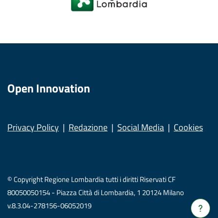
Open Innovation
Privacy Policy
Redazione
Social Media
Cookies
© Copyright Regione Lombardia tutti i diritti Riservati CF
80050050154 - Piazza Città di Lombardia, 1 20124 Milano
v.8.3.04-278156-06052019
Verrà