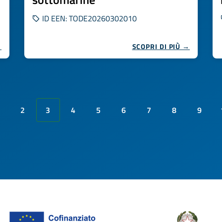
ID EEN: TODE20260302010
→
SCOPRI DI PIÙ →
2
3
4
5
6
7
8
9