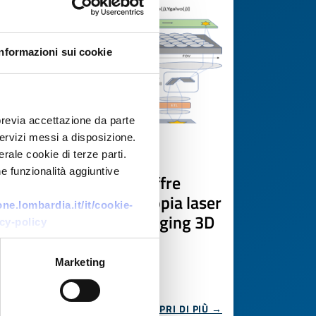
Informazioni sui cookie
previa accettazione da parte
 servizi messi a disposizione.
Offerta di tecnologia
rale cookie di terze parti.
e funzionalità aggiuntive
Università spagnola offre
tecnologia di microscopia laser
e.lombardia.it/it/cookie-
a foglio di luce per imaging 3D
cy-policy
biologico
Marketing
ID EEN: TOES20260305015
SCOPRI DI PIÙ →