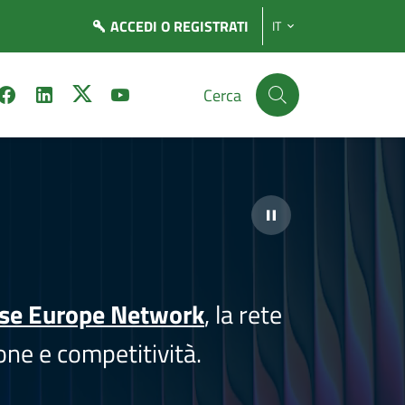
ACCEDI
O REGISTRATI
IT
Cerca
ise Europe Network
, la rete
one e competitività.