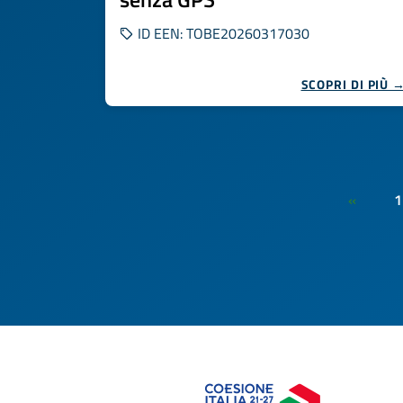
ID EEN: TOBE20260317030
SCOPRI DI PIÙ 
1
«