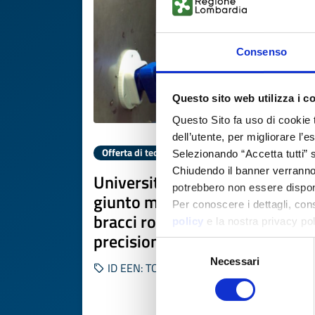
Consenso
Questo sito web utilizza i c
Questo Sito fa uso di cookie 
dell’utente, per migliorare l’
Offerta di tecnologia
Selezionando “Accetta tutti” s
Chiudendo il banner verranno u
Università spagnola offre
potrebbero non essere disponi
giunto morbido modulare per
Per conoscere i dettagli, con
bracci robotici ad alta
policy
e la nostra privacy po
precisione
Selezione
Necessari
del
ID EEN: TOES20260318017
consenso
SCOPRI DI PIÙ 