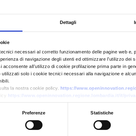
Dettagli
ookie
tecnici necessari al corretto funzionamento delle pagine web e, 
esperienza di navigazione degli utenti ed ottimizzare l’utilizzo dei
Offerta di tecnologia
i acconsente all’utilizzo di cookie profilazione prima parte in gene
tilizzati solo i cookie tecnici necessari alla navigazione e alcun
Istituto di ricerca spagnolo
bili.
offre expertise in bioidrogeno
sulta la nostra cookie policy.
https://www.openinnovation.region
da syngas per Clean Hydrogen
licy
https://www.openinnovation.regione.lombardia.it/it/priva
JU
Preferenze
Statistiche
ID EEN: TOES20260316009
→
SCOPRI DI PIÙ →