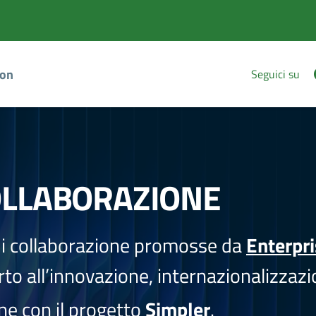
ion
Seguici su
OLLABORAZIONE
i collaborazione promosse da
Enterpr
to all’innovazione, internazionalizzazi
one con il progetto
Simpler
.