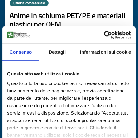
Offerta commerciale
Anime in schiuma PET/PE e materiali
plastici per OEM
dell’eolico/fotovoltaico/accumulo
ID EEN: BOPL20251024010
Consenso
Dettagli
Informazioni sui cookie
SCOPRI DI PIÙ →
Questo sito web utilizza i cookie
Scade il
13 novembre 2026
Questo Sito fa uso di cookie tecnici necessari al corretto
funzionamento delle pagine web e, previa accettazione
da parte dell’utente, per migliorare l’esperienza di
navigazione degli utenti ed ottimizzare l’utilizzo dei
servizi messi a disposizione. Selezionando “Accetta tutti”
si acconsente all’utilizzo di cookie profilazione prima
parte in generale cookie di terze parti. Chiudendo il
banner verranno utilizzati solo i cookie tecnici necessari