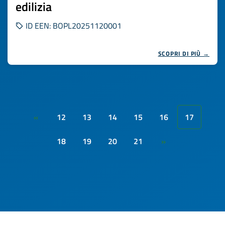
edilizia
ID EEN: BOPL20251120001
SCOPRI DI PIÙ →
12
13
14
15
16
17
«
18
19
20
21
»