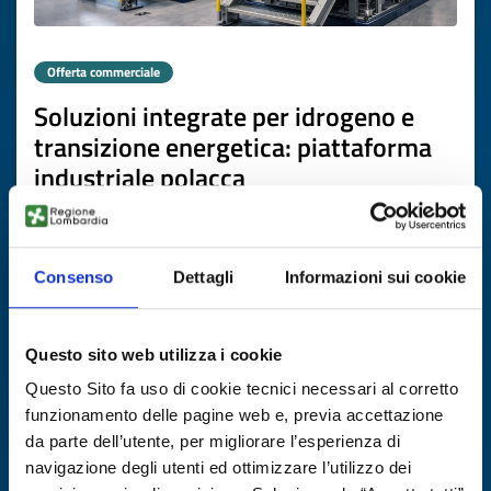
Offerta commerciale
Soluzioni integrate per idrogeno e
transizione energetica: piattaforma
industriale polacca
ID EEN: BOPL20251205014
Consenso
Dettagli
Informazioni sui cookie
SCOPRI DI PIÙ →
Scade il
25 febbraio 2027
Questo sito web utilizza i cookie
Questo Sito fa uso di cookie tecnici necessari al corretto
funzionamento delle pagine web e, previa accettazione
da parte dell’utente, per migliorare l’esperienza di
navigazione degli utenti ed ottimizzare l’utilizzo dei