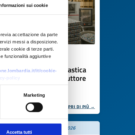
Informazioni sui cookie
previa accettazione da parte
 servizi messi a disposizione.
rale cookie di terze parti.
e funzionalità aggiuntive
Ricerca fornitore
Arredi sostenibili da plastica
e.lombardia.it/it/cookie-
riciclata: si cerca produttore
cy-policy
ID EEN: BRAT20250728003
Marketing
SCOPRI DI PIÙ →
Scade il
10 novembre 2026
Accetta tutti