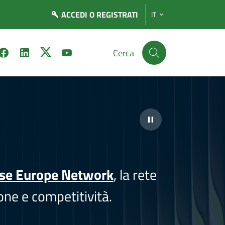
ACCEDI
O REGISTRATI
IT
Cerca
ise Europe Network
, la rete
one e competitività.