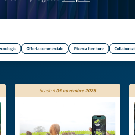
tecnologia
Offerta commerciale
Ricerca fornitore
Collaborazi
Scade il
05 novembre 2026