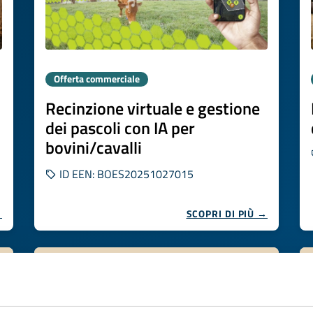
Offerta commerciale
Recinzione virtuale e gestione
dei pascoli con IA per
bovini/cavalli
ID EEN: BOES20251027015
→
SCOPRI DI PIÙ →
Scade il
05 novembre 2026