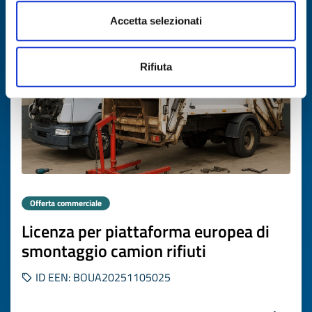
Scade il
26 novembre 2026
Accetta selezionati
Rifiuta
Offerta commerciale
Licenza per piattaforma europea di
smontaggio camion rifiuti
ID EEN: BOUA20251105025