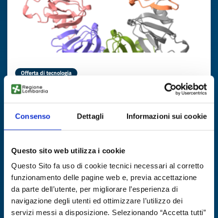
Offerta di tecnologia
Know-how in biotecnologia da
microrganismi estremofili per
applicazioni industriali
Consenso
Dettagli
Informazioni sui cookie
ID EEN: TOES20260422024
Questo sito web utilizza i cookie
SCOPRI DI PIÙ →
Questo Sito fa uso di cookie tecnici necessari al corretto
funzionamento delle pagine web e, previa accettazione
da parte dell’utente, per migliorare l’esperienza di
Scade il
19 marzo 2027
navigazione degli utenti ed ottimizzare l’utilizzo dei
servizi messi a disposizione. Selezionando “Accetta tutti”