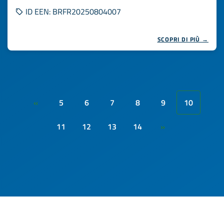
ID EEN: BRFR20250804007
SCOPRI DI PIÙ →
5
6
7
8
9
10
«
11
12
13
14
»