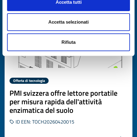
Scade il
03 giugno 2027
Accetta tutti
Accetta selezionati
Rifiuta
Offerta di tecnologia
PMI svizzera offre lettore portatile
per misura rapida dell'attività
enzimatica del suolo
ID EEN: TOCH20260420015