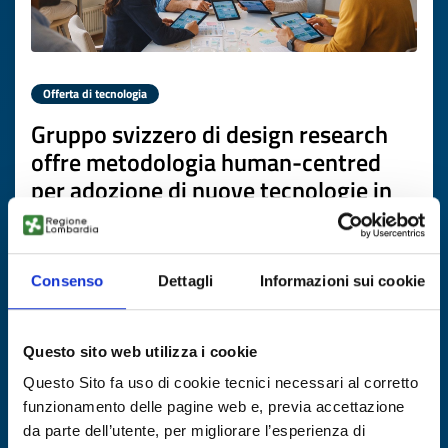
Offerta di tecnologia
Gruppo svizzero di design research
offre metodologia human-centred
per adozione di nuove tecnologie in
salute, benessere e ambiente
ID EEN: TOCH20260226017
Consenso
Dettagli
Informazioni sui cookie
SCOPRI DI PIÙ →
Questo sito web utilizza i cookie
Scade il
13 marzo 2027
Questo Sito fa uso di cookie tecnici necessari al corretto
funzionamento delle pagine web e, previa accettazione
da parte dell’utente, per migliorare l’esperienza di