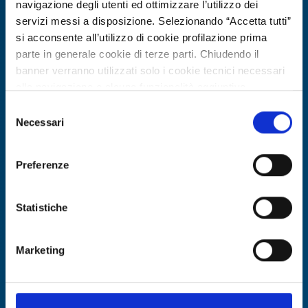
navigazione degli utenti ed ottimizzare l’utilizzo dei
servizi messi a disposizione. Selezionando “Accetta tutti”
si acconsente all’utilizzo di cookie profilazione prima
parte in generale cookie di terze parti. Chiudendo il
banner verranno utilizzati solo i cookie tecnici necessari
alla navigazione e alcune funzionalità aggiuntive
potrebbero non essere disponibili.
Selezione
Per conoscere i dettagli, consulta la nostra cookie policy.
Necessari
del
Offerta di tecnologia
https://www.openinnovation.regione.lombardia.it/it/co
consenso
okie-policy
e la nostra privacy policy
PMI svizzera esperta in LCA, carbon
Preferenze
https://www.openinnovation.regione.lombardia.it/it/pr
footprint e database LCA cerca
ivacy-policy
collaborazioni R&D
Statistiche
ID EEN: TOCH20260302021
Marketing
SCOPRI DI PIÙ →