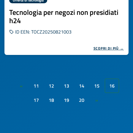
Offerta di tecnologia
Tecnologia per negozi non presidiati
h24
ID EEN: TOCZ20250821003
SCOPRI DI PIÙ →
11
12
13
14
15
16
«
17
18
19
20
»