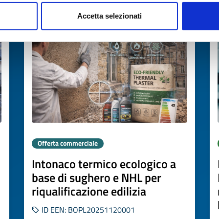
Scade il
26 febbraio 2027
Accetta selezionati
Offerta commerciale
Intonaco termico ecologico a
base di sughero e NHL per
riqualificazione edilizia
ID EEN: BOPL20251120001