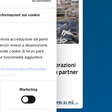
Informazioni sui cookie
previa accettazione da parte
 servizi messi a disposizione.
rale cookie di terze parti.
Offerta commerciale
e funzionalità aggiuntive
Azienda polacca di lavorazioni
e.lombardia.it/it/cookie-
CNC e utensileria cerca partner
cy-policy
industriali
ID EEN: BOPL20251124010
Marketing
SCOPRI DI PIÙ →