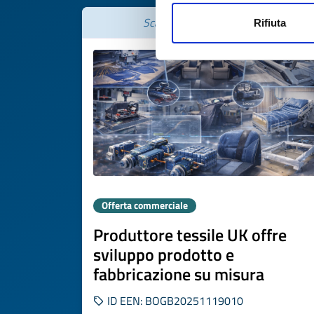
Scade il
26 febbraio 2027
Rifiuta
Offerta commerciale
Produttore tessile UK offre
sviluppo prodotto e
fabbricazione su misura
ID EEN: BOGB20251119010