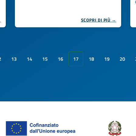
→
SCOPRI DI PIÙ →
2
13
14
15
16
17
18
19
20