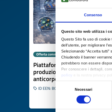
Consenso
Questo sito web utilizza i c
Questo Sito fa uso di cookie 
dell’utente, per migliorare l’
Selezionando “Accetta tutti” s
Offerta commerciale
Chiudendo il banner verranno u
Piattaforma UK per
potrebbero non essere disponi
Per conoscere i dettagli, con
produzione rapida di coniugati
policy
e la nostra privacy po
anticorpo-oligonucleotide
Selezione
ID EEN: BOGB20251120010
Necessari
del
consenso
SCOPRI DI PIÙ 