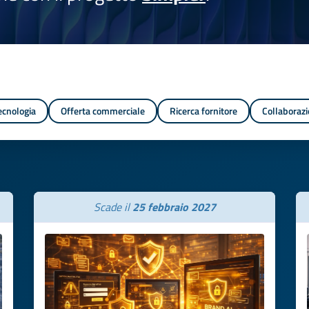
tecnologia
Offerta commerciale
Ricerca fornitore
Collaborazi
Scade il
25 febbraio 2027