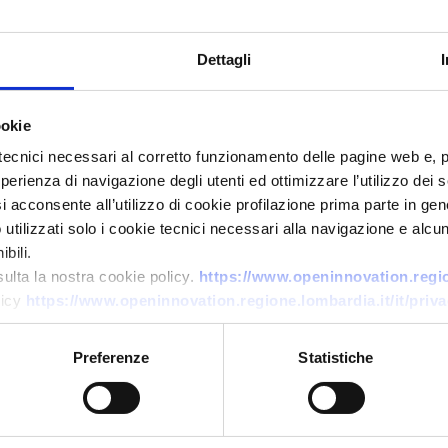
Dettagli
ookie
tecnici necessari al corretto funzionamento delle pagine web e, 
esperienza di navigazione degli utenti ed ottimizzare l’utilizzo dei
i acconsente all’utilizzo di cookie profilazione prima parte in gene
Offerta commerciale
tilizzati solo i cookie tecnici necessari alla navigazione e alcun
Produttore portoghese di
bili.
sulta la nostra cookie policy.
https://www.openinnovation.region
stampi per iniezione plastica e
licy
https://www.openinnovation.regione.lombardia.it/it/priva
pressofusione cerca clienti
ID EEN: BOPT20251118013
Preferenze
Statistiche
→
SCOPRI DI PIÙ →