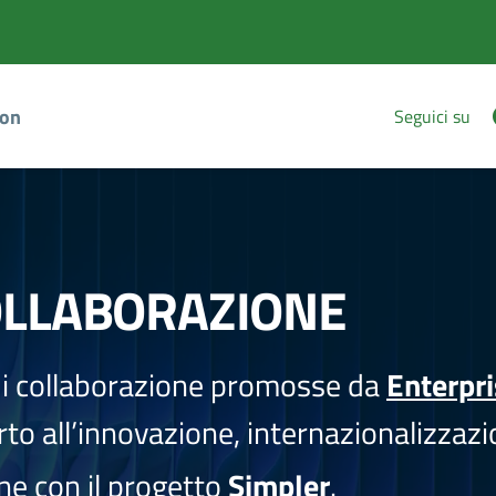
ion
Seguici su
OLLABORAZIONE
i collaborazione promosse da
Enterpr
to all’innovazione, internazionalizzazi
one con il progetto
Simpler
.