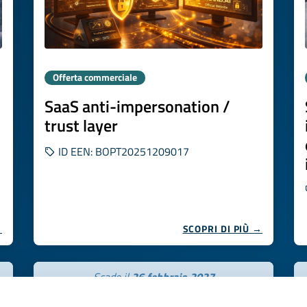
Offerta commerciale
SaaS anti-impersonation /
trust layer
ID EEN: BOPT20251209017
→
SCOPRI DI PIÙ →
Scade il
26 febbraio 2027