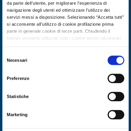
da parte dell’utente, per migliorare l’esperienza di
navigazione degli utenti ed ottimizzare l’utilizzo dei
servizi messi a disposizione. Selezionando “Accetta tutti”
si acconsente all’utilizzo di cookie profilazione prima
parte in generale cookie di terze parti. Chiudendo il
banner verranno utilizzati solo i cookie tecnici necessari
alla navigazione e alcune funzionalità aggiuntive
potrebbero non essere disponibili.
Selezione
Per conoscere i dettagli, consulta la nostra cookie policy.
Necessari
del
Offerta commerciale
https://www.openinnovation.regione.lombardia.it/it/co
consenso
okie-policy
e la nostra privacy policy
Startup greca cerca partner per
Preferenze
https://www.openinnovation.regione.lombardia.it/it/pr
piattaforma automatizzata di ricerca
ivacy-policy
lavoro basata su AI
Statistiche
ID EEN: BOGR20250530017
Marketing
SCOPRI DI PIÙ →