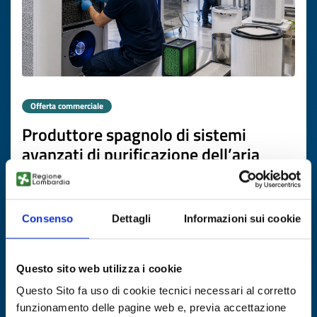
Offerta commerciale
Produttore spagnolo di sistemi
avanzati di purificazione dell’aria
cerca distributori
ID EEN: BOES20260311013
Consenso
Dettagli
Informazioni sui cookie
SCOPRI DI PIÙ →
Questo sito web utilizza i cookie
Scade il
06 agosto 2027
Questo Sito fa uso di cookie tecnici necessari al corretto
funzionamento delle pagine web e, previa accettazione