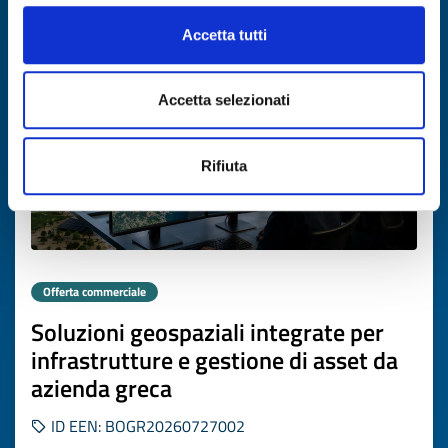
Scade il
05 agosto 2027
Accetta tutti
Accetta selezionati
Rifiuta
Offerta commerciale
Soluzioni geospaziali integrate per
infrastrutture e gestione di asset da
azienda greca
ID EEN: BOGR20260727002