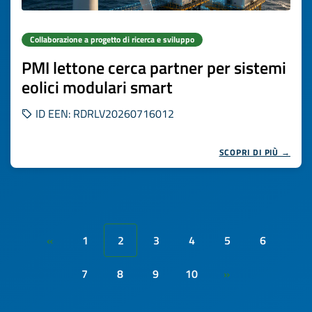
Collaborazione a progetto di ricerca e sviluppo
PMI lettone cerca partner per sistemi
eolici modulari smart
ID EEN: RDRLV20260716012
SCOPRI DI PIÙ →
1
2
3
4
5
6
«
7
8
9
10
»