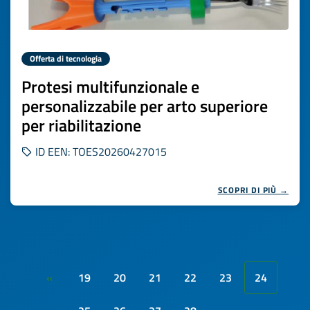
Offerta di tecnologia
Protesi multifunzionale e
personalizzabile per arto superiore
per riabilitazione
ID EEN: TOES20260427015
SCOPRI DI PIÙ →
19
20
21
22
23
24
«