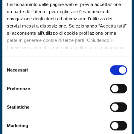
funzionamento delle pagine web e, previa accettazione
da parte dell’utente, per migliorare l’esperienza di
navigazione degli utenti ed ottimizzare l’utilizzo dei
servizi messi a disposizione. Selezionando “Accetta tutti”
si acconsente all’utilizzo di cookie profilazione prima
parte in generale cookie di terze parti. Chiudendo il
banner verranno utilizzati solo i cookie tecnici necessari
alla navigazione e alcune funzionalità aggiuntive
potrebbero non essere disponibili.
Selezione
Per conoscere i dettagli, consulta la nostra cookie policy.
Necessari
del
Offerta di tecnologia
https://www.openinnovation.regione.lombardia.it/it/co
consenso
okie-policy
e la nostra privacy policy
Know-how in biotecnologia da
Preferenze
https://www.openinnovation.regione.lombardia.it/it/pr
microrganismi estremofili per
ivacy-policy
applicazioni industriali
Statistiche
ID EEN: TOES20260422024
Marketing
SCOPRI DI PIÙ →