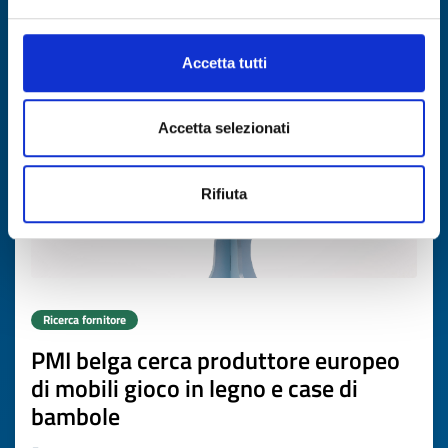
Scade il
19 maggio 2027
Accetta tutti
Accetta selezionati
Rifiuta
Ricerca fornitore
PMI belga cerca produttore europeo
di mobili gioco in legno e case di
bambole