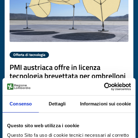
Offerta di tecnologia
PMI austriaca offre in licenza
tecnologia brevettata per ombrelloni
bionici leggeri e sostenibili
ID EEN: TOAT20260422013
Consenso
Dettagli
Informazioni sui cookie
SCOPRI DI PIÙ →
Questo sito web utilizza i cookie
Scade il
19 maggio 2027
Questo Sito fa uso di cookie tecnici necessari al corretto