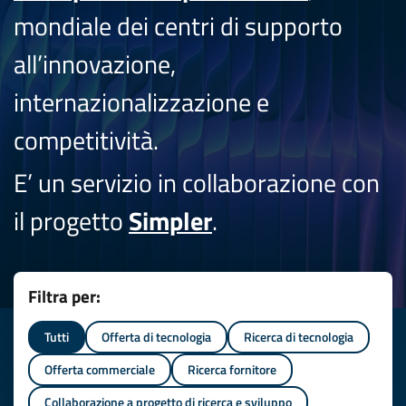
mondiale dei centri di supporto
all’innovazione,
internazionalizzazione e
competitività.
E’ un servizio in collaborazione con
il progetto
Simpler
.
Filtra per:
Tutti
Offerta di tecnologia
Ricerca di tecnologia
Offerta commerciale
Ricerca fornitore
Collaborazione a progetto di ricerca e sviluppo