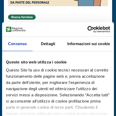
Ricerca fornitore
Sistema smart per igiene mani in
ambito sanitario
Consenso
Dettagli
Informazioni sui cookie
ID EEN: BRIE20251003004
SCOPRI DI PIÙ →
Questo sito web utilizza i cookie
Questo Sito fa uso di cookie tecnici necessari al corretto
Scade il
04 novembre 2026
funzionamento delle pagine web e, previa accettazione
da parte dell’utente, per migliorare l’esperienza di
navigazione degli utenti ed ottimizzare l’utilizzo dei
servizi messi a disposizione. Selezionando “Accetta tutti”
si acconsente all’utilizzo di cookie profilazione prima
parte in generale cookie di terze parti. Chiudendo il
banner verranno utilizzati solo i cookie tecnici necessari