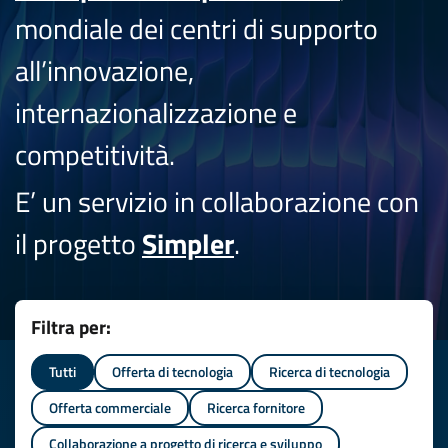
mondiale dei centri di supporto
all’innovazione,
internazionalizzazione e
competitività.
E’ un servizio in collaborazione con
il progetto
Simpler
.
Filtra per:
Tutti
Offerta di tecnologia
Ricerca di tecnologia
Offerta commerciale
Ricerca fornitore
Collaborazione a progetto di ricerca e sviluppo