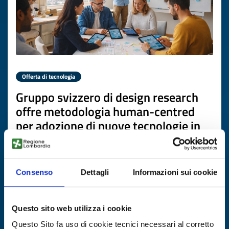
Offerta di tecnologia
Gruppo svizzero di design research
offre metodologia human-centred
per adozione di nuove tecnologie in
salute, benessere e ambiente
ID EEN: TOCH20260226017
Consenso
Dettagli
Informazioni sui cookie
SCOPRI DI PIÙ →
Questo sito web utilizza i cookie
Scade il
19 marzo 2027
Questo Sito fa uso di cookie tecnici necessari al corretto