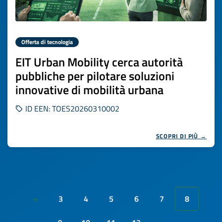
Offerta di tecnologia
EIT Urban Mobility cerca autorità
pubbliche per pilotare soluzioni
innovative di mobilità urbana
ID EEN: TOES20260310002
SCOPRI DI PIÙ →
3
4
5
6
7
8
«