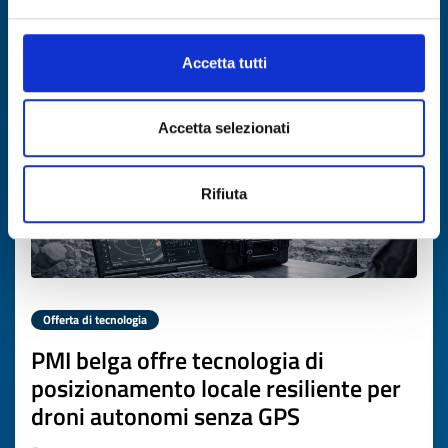
Scade il
02 aprile 2027
Accetta tutti
Accetta selezionati
Rifiuta
Offerta di tecnologia
PMI belga offre tecnologia di
posizionamento locale resiliente per
droni autonomi senza GPS