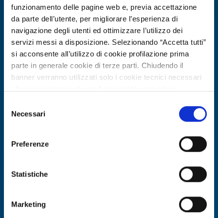
funzionamento delle pagine web e, previa accettazione
da parte dell’utente, per migliorare l’esperienza di
navigazione degli utenti ed ottimizzare l’utilizzo dei
servizi messi a disposizione. Selezionando “Accetta tutti”
si acconsente all’utilizzo di cookie profilazione prima
parte in generale cookie di terze parti. Chiudendo il
banner verranno utilizzati solo i cookie tecnici necessari
alla navigazione e alcune funzionalità aggiuntive
potrebbero non essere disponibili.
Selezione
Per conoscere i dettagli, consulta la nostra cookie policy.
Necessari
del
Offerta di tecnologia
https://www.openinnovation.regione.lombardia.it/it/co
consenso
okie-policy
e la nostra privacy policy
Laboratorio 5G austriaco offre
Preferenze
https://www.openinnovation.regione.lombardia.it/it/pr
accesso per sviluppo e validazione di
ivacy-policy
applicazioni 5G
Statistiche
ID EEN: TOAT20260219006
Marketing
SCOPRI DI PIÙ →