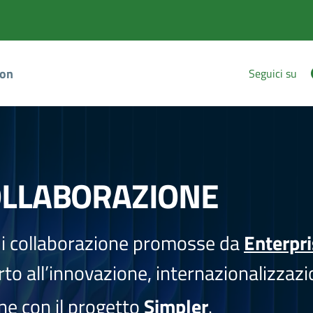
ion
Seguici su
OLLABORAZIONE
i collaborazione promosse da
Enterpr
to all’innovazione, internazionalizzazi
one con il progetto
Simpler
.