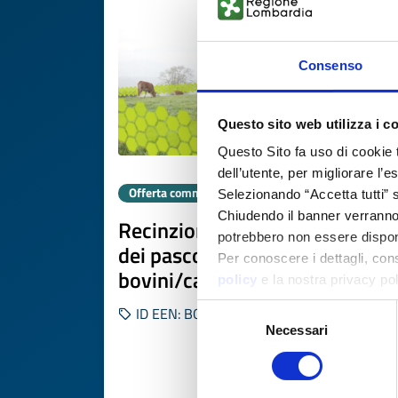
Consenso
Questo sito web utilizza i c
Questo Sito fa uso di cookie 
dell’utente, per migliorare l’
Offerta commerciale
Selezionando “Accetta tutti” s
Chiudendo il banner verranno u
Recinzione virtuale e gestione
potrebbero non essere disponi
dei pascoli con IA per
Per conoscere i dettagli, con
bovini/cavalli
policy
e la nostra privacy po
Selezione
ID EEN: BOES20251027015
Necessari
del
consenso
SCOPRI DI PIÙ 