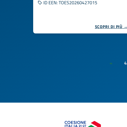
ID EEN: TOES20260427015
SCOPRI DI PIÙ 
4
«