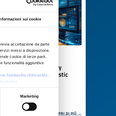
Informazioni sui cookie
previa accettazione da parte
 servizi messi a disposizione.
Offerta di tecnologia
rale cookie di terze parti.
e funzionalità aggiuntive
Quantum cybersecurity
software vendor-agnostic
e.lombardia.it/it/cookie-
cy-policy
ID EEN: TOMT20251229002
Marketing
SCOPRI DI PIÙ →