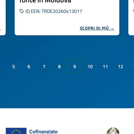
ID EEN: TRDE20260413017
→
SCOPRI DI PIÙ →
5
6
7
8
9
10
11
12