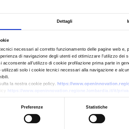
Dettagli
ookie
tecnici necessari al corretto funzionamento delle pagine web e, 
esperienza di navigazione degli utenti ed ottimizzare l’utilizzo dei
Offerta di tecnologia
i acconsente all’utilizzo di cookie profilazione prima parte in gene
tilizzati solo i cookie tecnici necessari alla navigazione e alcun
Radar di imaging ad alta
bili.
risoluzione/precisione per
sulta la nostra cookie policy.
https://www.openinnovation.region
automotive, aerospace e
licy
https://www.openinnovation.regione.lombardia.it/it/priva
security
Preferenze
Statistiche
ID EEN: TOGB20251127006
→
SCOPRI DI PIÙ →