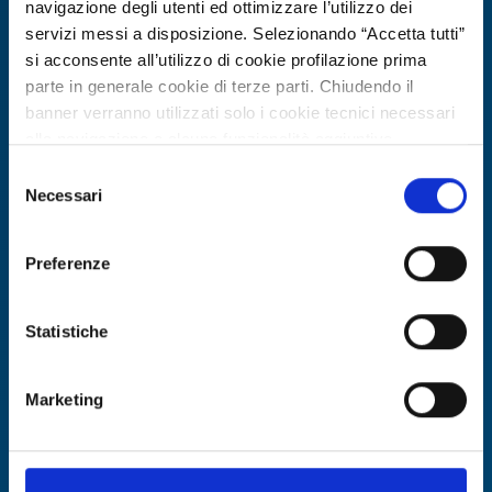
navigazione degli utenti ed ottimizzare l’utilizzo dei
servizi messi a disposizione. Selezionando “Accetta tutti”
si acconsente all’utilizzo di cookie profilazione prima
parte in generale cookie di terze parti. Chiudendo il
banner verranno utilizzati solo i cookie tecnici necessari
alla navigazione e alcune funzionalità aggiuntive
potrebbero non essere disponibili.
Selezione
Offerta di tecnologia
Per conoscere i dettagli, consulta la nostra cookie policy.
Necessari
del
Piattaforma digitale per hub
https://www.openinnovation.regione.lombardia.it/it/co
consenso
okie-policy
e la nostra privacy policy
energetici
Preferenze
https://www.openinnovation.regione.lombardia.it/it/pr
ID EEN: TOES20250805017
ivacy-policy
Statistiche
SCOPRI DI PIÙ →
Marketing
Scade il
22 luglio 2027