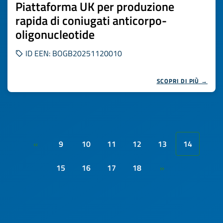
Piattaforma UK per produzione
rapida di coniugati anticorpo-
oligonucleotide
ID EEN: BOGB20251120010
SCOPRI DI PIÙ →
9
10
11
12
13
14
«
15
16
17
18
»