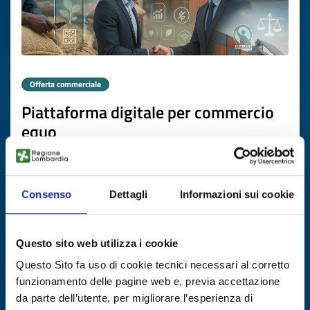
Offerta commerciale
Piattaforma digitale per commercio
equo
ID EEN: BOGB20250827024
Consenso
Dettagli
Informazioni sui cookie
SCOPRI DI PIÙ →
Scade il
29 ottobre 2026
Questo sito web utilizza i cookie
Questo Sito fa uso di cookie tecnici necessari al corretto
funzionamento delle pagine web e, previa accettazione
da parte dell’utente, per migliorare l’esperienza di