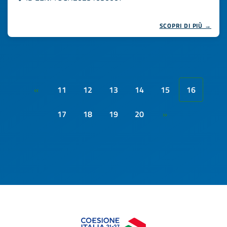
SCOPRI DI PIÙ →
11
12
13
14
15
16
«
17
18
19
20
»