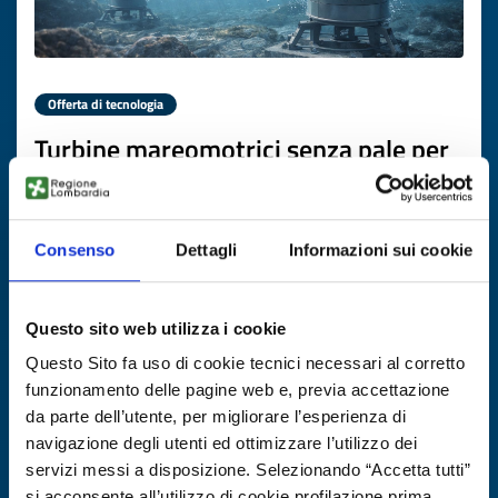
Offerta di tecnologia
Turbine mareomotrici senza pale per
energia continua
ID EEN: TOGB20251118014
Consenso
Dettagli
Informazioni sui cookie
SCOPRI DI PIÙ →
Questo sito web utilizza i cookie
Scade il
22 dicembre 2026
Questo Sito fa uso di cookie tecnici necessari al corretto
funzionamento delle pagine web e, previa accettazione
da parte dell’utente, per migliorare l’esperienza di
navigazione degli utenti ed ottimizzare l’utilizzo dei
servizi messi a disposizione. Selezionando “Accetta tutti”
si acconsente all’utilizzo di cookie profilazione prima