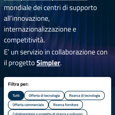
mondiale dei centri di supporto
all’innovazione,
internazionalizzazione e
competitività.
E’ un servizio in collaborazione con
il progetto
Simpler
.
Filtra per:
Tutti
Offerta di tecnologia
Ricerca di tecnologia
Offerta commerciale
Ricerca fornitore
Collaborazione a progetto di ricerca e sviluppo