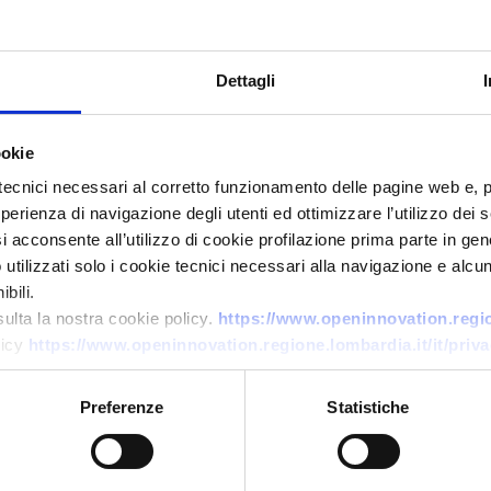
Dettagli
ookie
tecnici necessari al corretto funzionamento delle pagine web e, 
esperienza di navigazione degli utenti ed ottimizzare l’utilizzo dei
Ricerca di tecnologia
i acconsente all’utilizzo di cookie profilazione prima parte in gene
tilizzati solo i cookie tecnici necessari alla navigazione e alcun
r
Produttore belga di cioccolato
bili.
cerca grassi vegetali
sulta la nostra cookie policy.
https://www.openinnovation.region
alternativi al cacao per praline
licy
https://www.openinnovation.regione.lombardia.it/it/priva
ID EEN: TRBE20260409023
Preferenze
Statistiche
→
SCOPRI DI PIÙ →