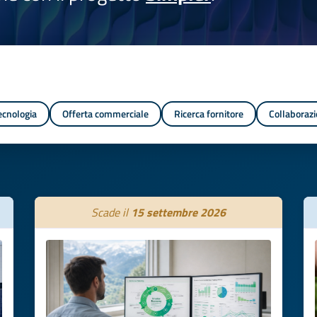
tecnologia
Offerta commerciale
Ricerca fornitore
Collaborazi
Scade il
15 settembre 2026