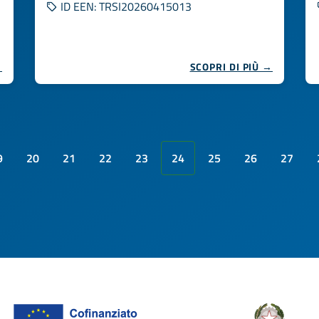
ID EEN: TRSI20260415013
→
SCOPRI DI PIÙ →
9
20
21
22
23
24
25
26
27