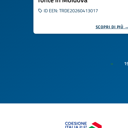
ID EEN: TRDE20260413017
SCOPRI DI PIÙ 
1
«