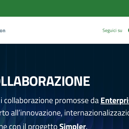
ion
Seguici su
OLLABORAZIONE
i collaborazione promosse da
Enterpr
to all’innovazione, internazionalizzazi
one con il progetto
Simpler
.