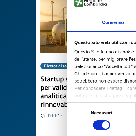
Consenso
Questo sito web utilizza i c
Questo Sito fa uso di cookie 
dell’utente, per migliorare l’
Ricerca di tecnologia
Selezionando “Accetta tutti” s
Chiudendo il banner verranno u
Startup spagnola cerca partne
potrebbero non essere disponi
per validare piattaforma
Per conoscere i dettagli, con
analitica per energie
policy
e la nostra privacy po
rinnovabili
Selezione
Necessari
del
ID EEN: TRES20260408022
consenso
SCOPRI DI PIÙ 