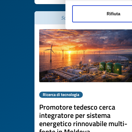
Rifiuta
Scade il
07 maggio 2027
Ricerca di tecnologia
Promotore tedesco cerca
integratore per sistema
energetico rinnovabile multi-
fonte in Moldova