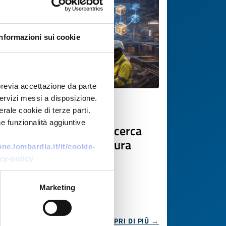
Informazioni sui cookie
previa accettazione da parte
 servizi messi a disposizione.
Ricerca di tecnologia
rale cookie di terze parti.
e funzionalità aggiuntive
Azienda tech francese cerca
partner per infrastruttura
e.lombardia.it/it/cookie-
Proof-of-Impact per la
cy-policy
sostenibilità
Marketing
ID EEN: TRFR20260410008
SCOPRI DI PIÙ →