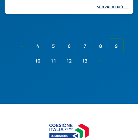
SCOPRI DI PIÙ →
4
5
6
7
8
9
«
10
11
12
13
»