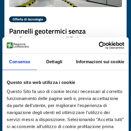
Offerta di tecnologia
Pannelli geotermici senza
perforazione per edifici e
infrastrutture
ID EEN: TOCH20251111016
Consenso
Dettagli
Informazioni sui cookie
SCOPRI DI PIÙ →
Questo sito web utilizza i cookie
Questo Sito fa uso di cookie tecnici necessari al corretto
Scade il
19 novembre 2026
funzionamento delle pagine web e, previa accettazione
da parte dell’utente, per migliorare l’esperienza di
navigazione degli utenti ed ottimizzare l’utilizzo dei
servizi messi a disposizione. Selezionando “Accetta tutti”
si acconsente all’utilizzo di cookie profilazione prima