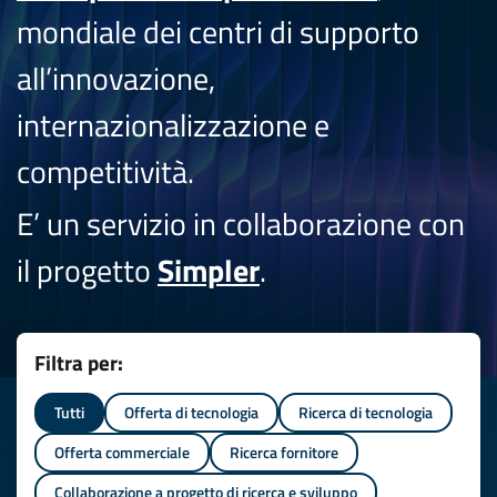
mondiale dei centri di supporto
all’innovazione,
internazionalizzazione e
competitività.
E’ un servizio in collaborazione con
il progetto
Simpler
.
Filtra per:
Tutti
Offerta di tecnologia
Ricerca di tecnologia
Offerta commerciale
Ricerca fornitore
Collaborazione a progetto di ricerca e sviluppo