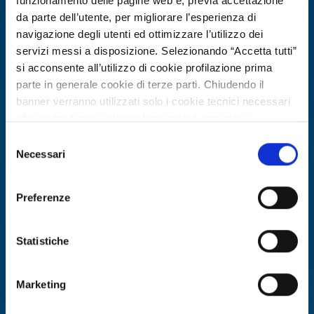
funzionamento delle pagine web e, previa accettazione
da parte dell’utente, per migliorare l’esperienza di
navigazione degli utenti ed ottimizzare l’utilizzo dei
servizi messi a disposizione. Selezionando “Accetta tutti”
si acconsente all’utilizzo di cookie profilazione prima
parte in generale cookie di terze parti. Chiudendo il
banner verranno utilizzati solo i cookie tecnici necessari
alla navigazione e alcune funzionalità aggiuntive
potrebbero non essere disponibili.
Selezione
Per conoscere i dettagli, consulta la nostra cookie policy.
Necessari
Ricerca fornitore
del
https://www.openinnovation.regione.lombardia.it/it/co
consenso
Azienda maltese cerca partner per
okie-policy
e la nostra privacy policy
soluzione di mobilità intelligente
Preferenze
https://www.openinnovation.regione.lombardia.it/it/pr
basata su telecamere
ivacy-policy
Statistiche
ID EEN: BRMT20260504027
Marketing
SCOPRI DI PIÙ →