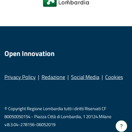
Open Innovation
Privacy Policy
Redazione
Social Media
Cookies
© Copyright Regione Lombardia tutti i diritti Riservati CF
80050050154 - Piazza Città di Lombardia, 1 20124 Milano
v.8.3.04-278156-06052019
Verrà