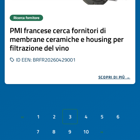
Ricerca fornitore
PMI francese cerca fornitori di
membrane ceramiche e housing per
filtrazione del vino
ID EEN: BRFR20260429001
SCOPRI DI PIÙ →
1
2
3
4
5
6
«
7
8
9
10
»