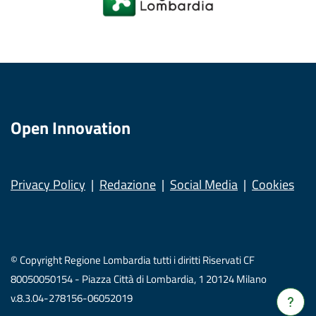
Open Innovation
Privacy Policy
Redazione
Social Media
Cookies
© Copyright Regione Lombardia tutti i diritti Riservati CF
80050050154 - Piazza Città di Lombardia, 1 20124 Milano
v.8.3.04-278156-06052019
Verrà