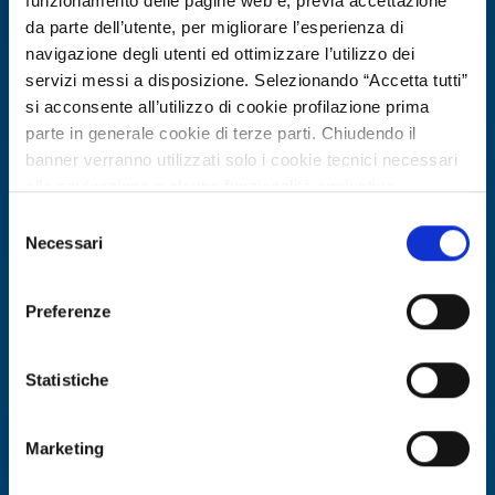
funzionamento delle pagine web e, previa accettazione
da parte dell’utente, per migliorare l’esperienza di
navigazione degli utenti ed ottimizzare l’utilizzo dei
servizi messi a disposizione. Selezionando “Accetta tutti”
si acconsente all’utilizzo di cookie profilazione prima
parte in generale cookie di terze parti. Chiudendo il
banner verranno utilizzati solo i cookie tecnici necessari
alla navigazione e alcune funzionalità aggiuntive
potrebbero non essere disponibili.
Selezione
Per conoscere i dettagli, consulta la nostra cookie policy.
Necessari
Offerta di tecnologia
del
https://www.openinnovation.regione.lombardia.it/it/co
consenso
Integratore spagnolo Tier-1 per
okie-policy
e la nostra privacy policy
validazione digitale e cybersecurity
Preferenze
https://www.openinnovation.regione.lombardia.it/it/pr
cerca partner
ivacy-policy
Statistiche
ID EEN: TOES20260326020
Marketing
SCOPRI DI PIÙ →