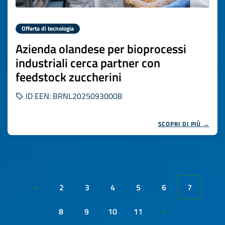
Offerta di tecnologia
Azienda olandese per bioprocessi
industriali cerca partner con
feedstock zuccherini
ID EEN: BRNL20250930008
SCOPRI DI PIÙ →
2
3
4
5
6
7
«
8
9
10
11
»