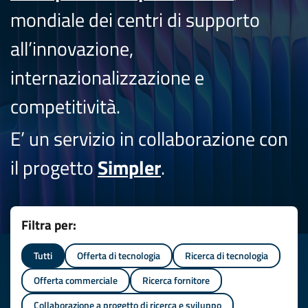
mondiale dei centri di supporto
all’innovazione,
internazionalizzazione e
competitività.
E’ un servizio in collaborazione con
il progetto
Simpler
.
Filtra per:
Tutti
Offerta di tecnologia
Ricerca di tecnologia
Offerta commerciale
Ricerca fornitore
Collaborazione a progetto di ricerca e sviluppo