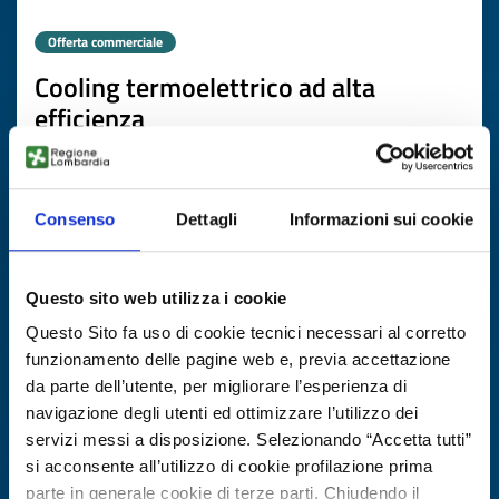
Offerta commerciale
Cooling termoelettrico ad alta
efficienza
ID EEN: BOMT20250813013
Consenso
Dettagli
Informazioni sui cookie
SCOPRI DI PIÙ →
Scade il
03 febbraio 2027
Questo sito web utilizza i cookie
Questo Sito fa uso di cookie tecnici necessari al corretto
funzionamento delle pagine web e, previa accettazione
da parte dell’utente, per migliorare l’esperienza di
navigazione degli utenti ed ottimizzare l’utilizzo dei
servizi messi a disposizione. Selezionando “Accetta tutti”
si acconsente all’utilizzo di cookie profilazione prima
parte in generale cookie di terze parti. Chiudendo il