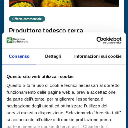
Offerta commerciale
Produttore tedesco cerca
rappresentanti per piatti etnici
ID EEN: BODE20251106005
Consenso
Dettagli
Informazioni sui cookie
SCOPRI DI PIÙ →
Questo sito web utilizza i cookie
Scade il
20 novembre 2026
Questo Sito fa uso di cookie tecnici necessari al corretto
funzionamento delle pagine web e, previa accettazione
da parte dell’utente, per migliorare l’esperienza di
navigazione degli utenti ed ottimizzare l’utilizzo dei
servizi messi a disposizione. Selezionando “Accetta tutti”
si acconsente all’utilizzo di cookie profilazione prima
parte in generale cookie di terze parti. Chiudendo il