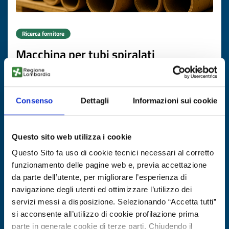
Ricerca fornitore
Macchina per tubi spiralati
ID EEN: BRFR20250804007
Consenso
Dettagli
Informazioni sui cookie
SCOPRI DI PIÙ →
Scade il
17 novembre 2026
Questo sito web utilizza i cookie
Questo Sito fa uso di cookie tecnici necessari al corretto
funzionamento delle pagine web e, previa accettazione
da parte dell’utente, per migliorare l’esperienza di
navigazione degli utenti ed ottimizzare l’utilizzo dei
servizi messi a disposizione. Selezionando “Accetta tutti”
si acconsente all’utilizzo di cookie profilazione prima
parte in generale cookie di terze parti. Chiudendo il