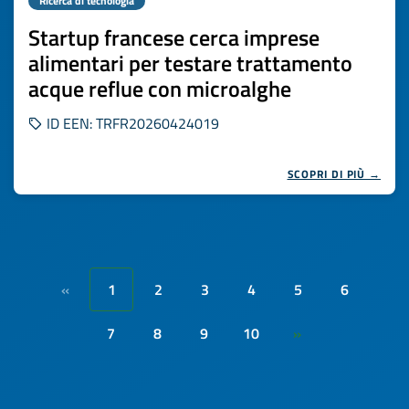
Ricerca di tecnologia
Startup francese cerca imprese
alimentari per testare trattamento
acque reflue con microalghe
ID EEN: TRFR20260424019
SCOPRI DI PIÙ →
1
2
3
4
5
6
«
7
8
9
10
»