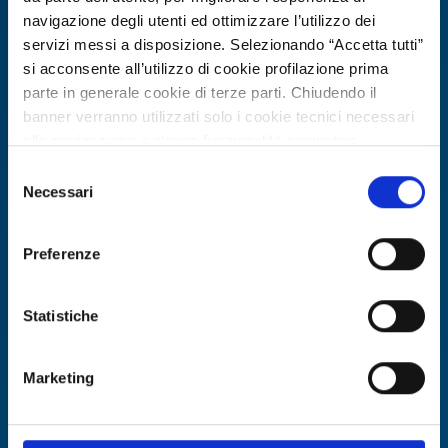
navigazione degli utenti ed ottimizzare l’utilizzo dei
servizi messi a disposizione. Selezionando “Accetta tutti”
si acconsente all’utilizzo di cookie profilazione prima
parte in generale cookie di terze parti. Chiudendo il
banner verranno utilizzati solo i cookie tecnici necessari
alla navigazione e alcune funzionalità aggiuntive
potrebbero non essere disponibili.
Selezione
Per conoscere i dettagli, consulta la nostra cookie policy.
Necessari
del
https://www.openinnovation.regione.lombardia.it/it/co
consenso
okie-policy
e la nostra privacy policy
Ricerca di tecnologia
Preferenze
https://www.openinnovation.regione.lombardia.it/it/pr
Recupero chimico di silicio ad alta
ivacy-policy
purezza da rifiuti fotovoltaici:
Statistiche
richiesta tecnologia/partner
Marketing
ID EEN: TRLV20251024016
SCOPRI DI PIÙ →