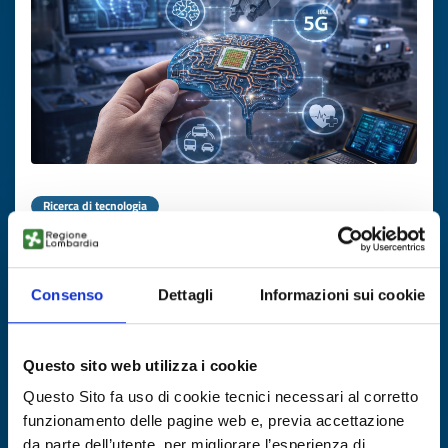
Ricerca di tecnologia
Co-sviluppo europeo per
dimostratori neuromorfici avanzati
Consenso
Dettagli
Informazioni sui cookie
ID EEN: TRNL20251104009
Questo sito web utilizza i cookie
SCOPRI DI PIÙ →
Questo Sito fa uso di cookie tecnici necessari al corretto
funzionamento delle pagine web e, previa accettazione
Scade il
28 ottobre 2026
da parte dell’utente, per migliorare l’esperienza di