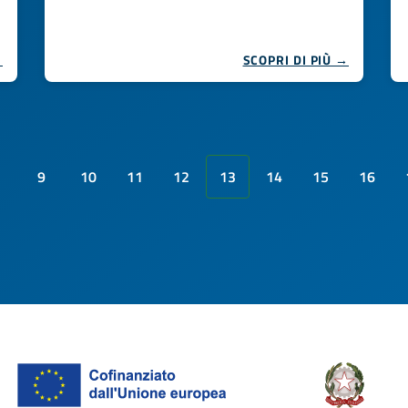
→
SCOPRI DI PIÙ →
9
10
11
12
13
14
15
16