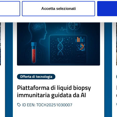
Scade il
26 novembre 2026
Accetta selezionati
Offerta di tecnologia
Piattaforma di liquid biopsy
immunitaria guidata da AI
ID EEN: TOCH20251030007