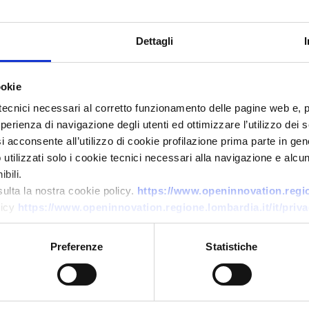
Dettagli
ookie
tecnici necessari al corretto funzionamento delle pagine web e, 
esperienza di navigazione degli utenti ed ottimizzare l’utilizzo dei
Ricerca fornitore
i acconsente all’utilizzo di cookie profilazione prima parte in gene
Partner strategico per
tilizzati solo i cookie tecnici necessari alla navigazione e alcun
produzione strutture in acciaio
bili.
sulta la nostra cookie policy.
https://www.openinnovation.region
ID EEN: BRMT20251103010
licy
https://www.openinnovation.regione.lombardia.it/it/priva
Preferenze
Statistiche
→
SCOPRI DI PIÙ →