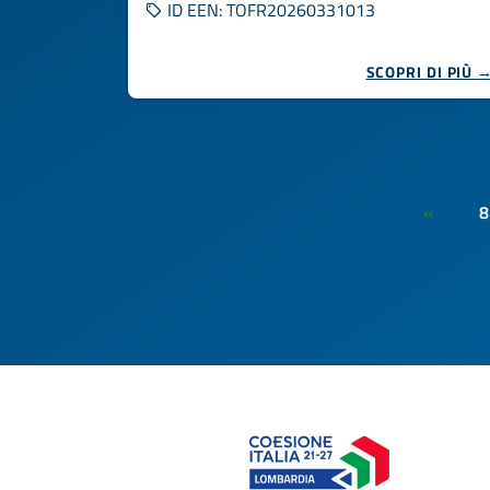
ID EEN: TOFR20260331013
SCOPRI DI PIÙ 
8
«