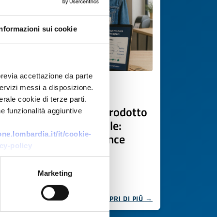
Informazioni sui cookie
previa accettazione da parte
 servizi messi a disposizione.
Offerta di tecnologia
rale cookie di terze parti.
Passaporti digitali di prodotto
e funzionalità aggiuntive
(DPP) per moda e tessile:
e.lombardia.it/it/cookie-
tracciabilità e compliance
cy-policy
ESPR
ID EEN: TOGB20251023009
Marketing
SCOPRI DI PIÙ →