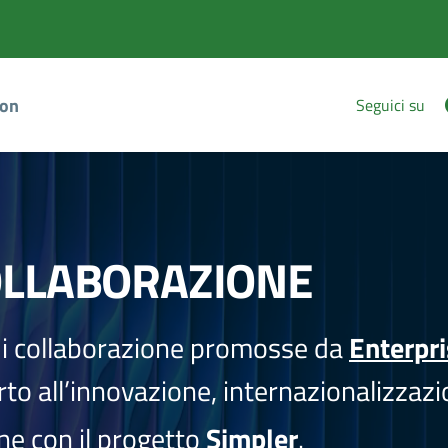
ion
Seguici su
OLLABORAZIONE
i collaborazione promosse da
Enterpr
to all’innovazione, internazionalizzazi
one con il progetto
Simpler
.