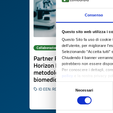
Consenso
Questo sito web utilizza i c
Questo Sito fa uso di cookie 
dell’utente, per migliorare l’
Collaborazione a progetto di ricerca e sviluppo
Selezionando “Accetta tutti” s
Partner R&D per progetto
Chiudendo il banner verranno u
Horizon Europe su
potrebbero non essere disponi
Per conoscere i dettagli, con
metodologie NAM in ricerca
policy
e la nostra privacy po
biomedica
Selezione
ID EEN: RDRES20260219020
Necessari
del
consenso
SCOPRI DI PIÙ 