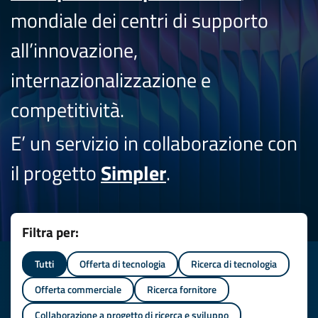
mondiale dei centri di supporto
all’innovazione,
internazionalizzazione e
competitività.
E’ un servizio in collaborazione con
il progetto
Simpler
.
Filtra per:
Tutti
Offerta di tecnologia
Ricerca di tecnologia
Offerta commerciale
Ricerca fornitore
Collaborazione a progetto di ricerca e sviluppo