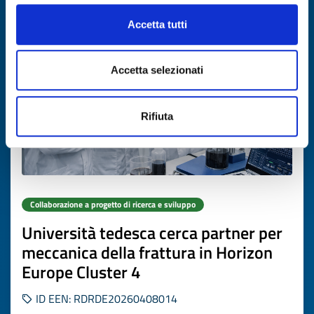
Scade il
30 ottobre 2026
Accetta tutti
Accetta selezionati
Rifiuta
Collaborazione a progetto di ricerca e sviluppo
Università tedesca cerca partner per
meccanica della frattura in Horizon
Europe Cluster 4
ID EEN: RDRDE20260408014