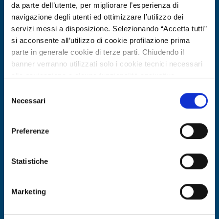
da parte dell’utente, per migliorare l’esperienza di
navigazione degli utenti ed ottimizzare l’utilizzo dei
servizi messi a disposizione. Selezionando “Accetta tutti”
si acconsente all’utilizzo di cookie profilazione prima
parte in generale cookie di terze parti. Chiudendo il
banner verranno utilizzati solo i cookie tecnici necessari
alla navigazione e alcune funzionalità aggiuntive
potrebbero non essere disponibili.
Selezione
Per conoscere i dettagli, consulta la nostra cookie policy.
Necessari
del
Collaborazione a progetto di ricerca e sviluppo
https://www.openinnovation.regione.lombardia.it/it/co
consenso
okie-policy
e la nostra privacy policy
Università tedesca cerca partner per
Preferenze
https://www.openinnovation.regione.lombardia.it/it/pr
materiali sostenibili nell'edilizia –
ivacy-policy
Horizon Europe CL6
Statistiche
ID EEN: RDRDE20260408023
Marketing
SCOPRI DI PIÙ →