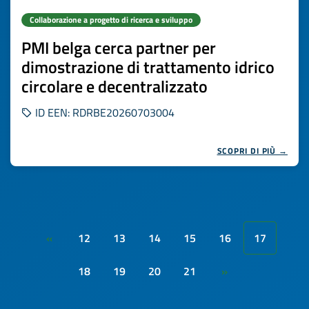
Collaborazione a progetto di ricerca e sviluppo
PMI belga cerca partner per
dimostrazione di trattamento idrico
circolare e decentralizzato
ID EEN: RDRBE20260703004
SCOPRI DI PIÙ →
12
13
14
15
16
17
«
18
19
20
21
»