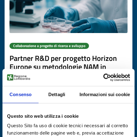
Collaborazione a progetto di ricerca e sviluppo
Partner R&D per progetto Horizon
Europe su metodologie NAM in
ricerca biomedica
ID EEN: RDRES20260219020
Consenso
Dettagli
Informazioni sui cookie
SCOPRI DI PIÙ →
Questo sito web utilizza i cookie
Scade il
31 marzo 2027
Questo Sito fa uso di cookie tecnici necessari al corretto
funzionamento delle pagine web e, previa accettazione