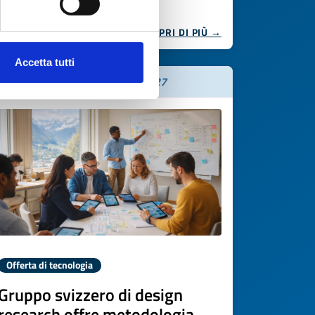
SCOPRI DI PIÙ →
Accetta tutti
Scade il
19 marzo 2027
Offerta di tecnologia
Gruppo svizzero di design
research offre metodologia