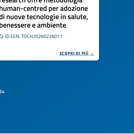
human-centred per adozione
di nuove tecnologie in salute,
benessere e ambiente
ID EEN: TOCH20260226017
SCOPRI DI PIÙ →
24
»