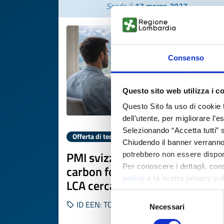
Scade il
13 marzo 2027
Consenso
Questo sito web utilizza i c
Questo Sito fa uso di cookie 
dell’utente, per migliorare l’
Selezionando “Accetta tutti” s
Offerta di tecnologia
Chiudendo il banner verranno u
PMI svizzera esperta in LCA,
potrebbero non essere disponi
Per conoscere i dettagli, con
carbon footprint e database
policy
e la nostra privacy po
LCA cerca collaborazioni R&D
Selezione
ID EEN: TOCH20260302021
Necessari
del
consenso