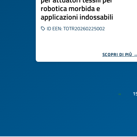
robotica morbida e
applicazioni indossabili
ID EEN: TOTR20260225002
SCOPRI DI PIÙ 
1
«