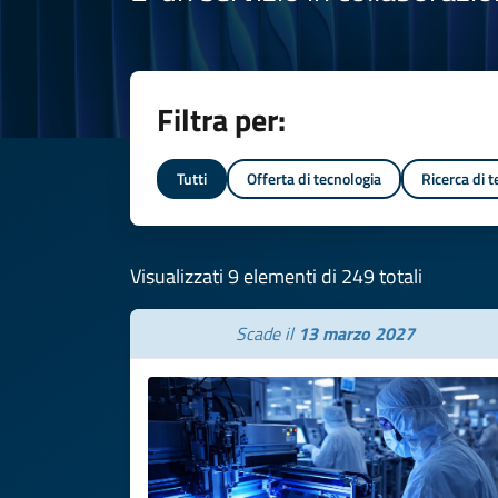
Filtra per:
Tutti
Offerta di tecnologia
Ricerca di 
Visualizzati 9 elementi di 249 totali
Scade il
13 marzo 2027