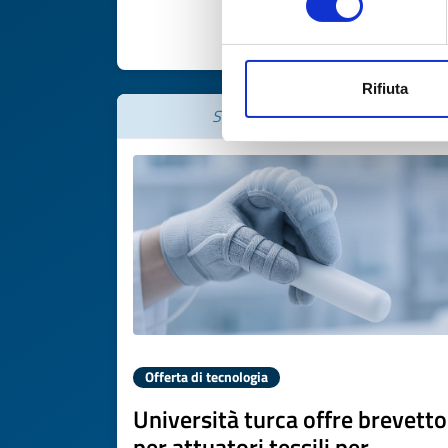
SCOPRI DI PIÙ 
Rifiuta
Scade il
19 marzo 2027
Offerta di tecnologia
Università turca offre brevetto
per attuatori tessili per