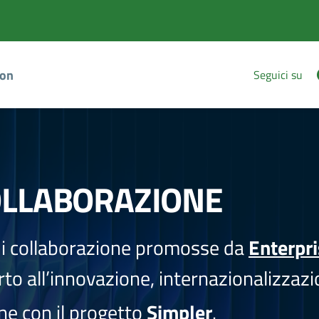
ion
Seguici su
OLLABORAZIONE
i collaborazione promosse da
Enterpr
to all’innovazione, internazionalizzazi
one con il progetto
Simpler
.