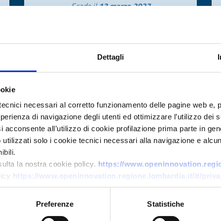
Scade il
13 marzo 2027
Dettagli
ookie
tecnici necessari al corretto funzionamento delle pagine web e, 
esperienza di navigazione degli utenti ed ottimizzare l’utilizzo dei
i acconsente all’utilizzo di cookie profilazione prima parte in gene
Offerta di tecnologia
tilizzati solo i cookie tecnici necessari alla navigazione e alcun
Adesivi bio-based ad alte
bili.
sulta la nostra cookie policy.
https://www.openinnovation.region
prestazioni da lignosolfonati
licy
https://www.openinnovation.regione.lombardia.it/it/priva
offerti per co-sviluppo
industriale
Preferenze
Statistiche
ID EEN: TOAT20260226018