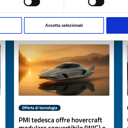
→
SCOPRI DI PIÙ →
Accetta selezionati
Scade il
19 marzo 2027
Offerta di tecnologia
PMI tedesca offre hovercraft
modulare convertibile (WIG) e