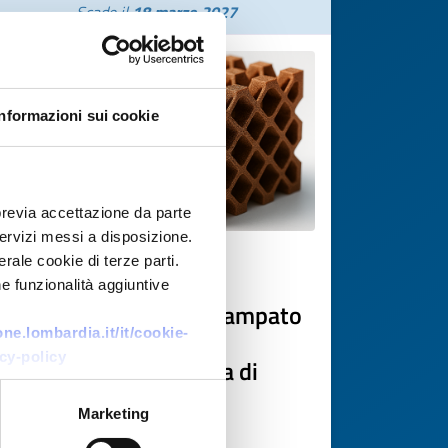
Scade il
18 marzo 2027
Informazioni sui cookie
previa accettazione da parte
 servizi messi a disposizione.
rale cookie di terze parti.
Offerta di tecnologia
e funzionalità aggiuntive
Catalizzatore Cu-Ce stampato
e.lombardia.it/it/cookie-
in 3D per purificazione
cy-policy
idrogeno verde: offerta di
cooperazione
Marketing
ID EEN: TOES20260225024