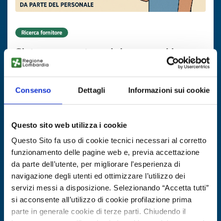
Ricerca fornitore
Sistema smart per igiene mani in
ambito sanitario
ID EEN: BRIE20251003004
Consenso
Dettagli
Informazioni sui cookie
SCOPRI DI PIÙ →
Questo sito web utilizza i cookie
Questo Sito fa uso di cookie tecnici necessari al corretto
Scade il
15 settembre 2026
funzionamento delle pagine web e, previa accettazione
da parte dell’utente, per migliorare l’esperienza di
navigazione degli utenti ed ottimizzare l’utilizzo dei
servizi messi a disposizione. Selezionando “Accetta tutti”
si acconsente all’utilizzo di cookie profilazione prima
parte in generale cookie di terze parti. Chiudendo il