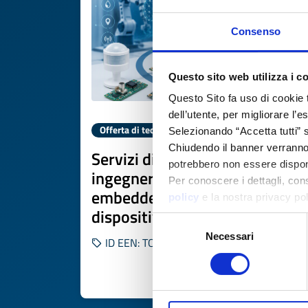
Consenso
Questo sito web utilizza i c
Questo Sito fa uso di cookie 
dell’utente, per migliorare l’
Offerta di tecnologia
Selezionando “Accetta tutti” s
Chiudendo il banner verranno u
Servizi di consulenza
potrebbero non essere disponi
ingegneristica per sviluppo
Per conoscere i dettagli, con
embedded e Edge AI su
policy
e la nostra privacy po
dispositivi sensoristici
Selezione
Necessari
del
ID EEN: TOES20260706006
consenso
SCOPRI DI PIÙ 