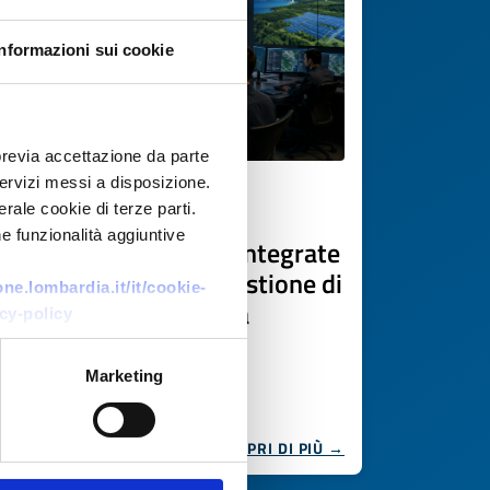
Informazioni sui cookie
previa accettazione da parte
 servizi messi a disposizione.
Offerta commerciale
rale cookie di terze parti.
e funzionalità aggiuntive
Soluzioni geospaziali integrate
per infrastrutture e gestione di
e.lombardia.it/it/cookie-
asset da azienda greca
cy-policy
ID EEN: BOGR20260727002
Marketing
SCOPRI DI PIÙ →