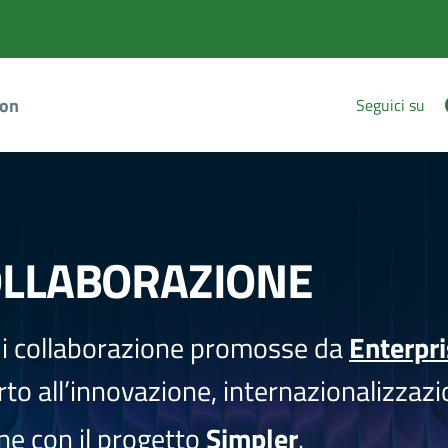
ion
Seguici su
OLLABORAZIONE
i collaborazione promosse da
Enterpr
to all’innovazione, internazionalizzazi
one con il progetto
Simpler
.