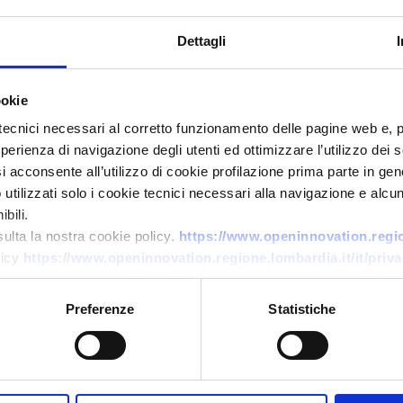
Dettagli
ookie
tecnici necessari al corretto funzionamento delle pagine web e, 
esperienza di navigazione degli utenti ed ottimizzare l’utilizzo dei
Ricerca di tecnologia
i acconsente all’utilizzo di cookie profilazione prima parte in gene
tilizzati solo i cookie tecnici necessari alla navigazione e alcun
Soluzione digitale per la
bili.
conservazione delle
sulta la nostra cookie policy.
https://www.openinnovation.region
conoscenze nel settore
licy
https://www.openinnovation.regione.lombardia.it/it/priva
manutenzione macchinari
Preferenze
Statistiche
ID EEN: TRDE20260723020
→
SCOPRI DI PIÙ →