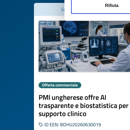
Rifiuta
Scade il
06 agosto 2027
Offerta commerciale
PMI ungherese offre AI
trasparente e biostatistica per
supporto clinico
ID EEN: BOHU20260630019