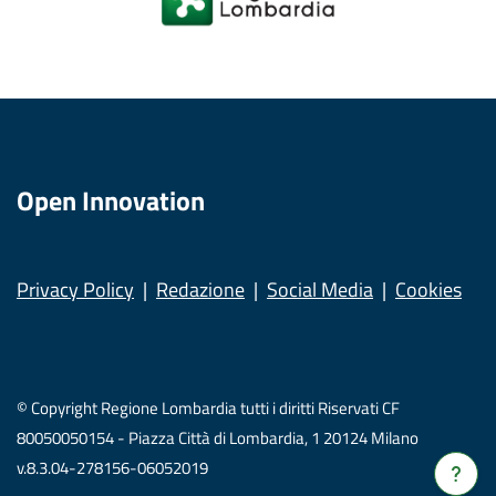
Open Innovation
Privacy Policy
Redazione
Social Media
Cookies
© Copyright Regione Lombardia tutti i diritti Riservati CF
80050050154 - Piazza Città di Lombardia, 1 20124 Milano
v.8.3.04-278156-06052019
Verrà