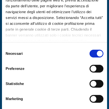
funzionamento delle pagine web e, previa accettazione
da parte dell’utente, per migliorare l’esperienza di
navigazione degli utenti ed ottimizzare l’utilizzo dei
servizi messi a disposizione. Selezionando “Accetta tutti”
si acconsente all’utilizzo di cookie profilazione prima
parte in generale cookie di terze parti. Chiudendo il
banner verranno utilizzati solo i cookie tecnici necessari
alla navigazione e alcune funzionalità aggiuntive
potrebbero non essere disponibili.
Selezione
Per conoscere i dettagli, consulta la nostra cookie policy.
Necessari
Offerta commerciale
del
https://www.openinnovation.regione.lombardia.it/it/co
consenso
Azienda turca R&D offre sviluppo
okie-policy
e la nostra privacy policy
software AI, analisi dati e sistemi
Preferenze
https://www.openinnovation.regione.lombardia.it/it/pr
autonomi
ivacy-policy
Statistiche
ID EEN: BOTR20260225001
Marketing
SCOPRI DI PIÙ →