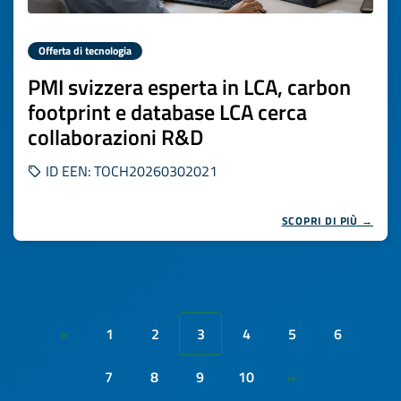
Offerta di tecnologia
PMI svizzera esperta in LCA, carbon
footprint e database LCA cerca
collaborazioni R&D
ID EEN: TOCH20260302021
SCOPRI DI PIÙ →
1
2
3
4
5
6
«
7
8
9
10
»