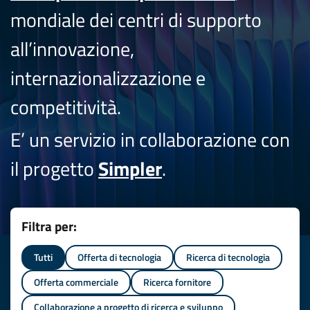
mondiale dei centri di supporto
all’innovazione,
internazionalizzazione e
competitività.
E’ un servizio in collaborazione con
il progetto
Simpler
.
Filtra per:
Tutti
Offerta di tecnologia
Ricerca di tecnologia
Offerta commerciale
Ricerca fornitore
Collaborazione a progetto di ricerca e sviluppo