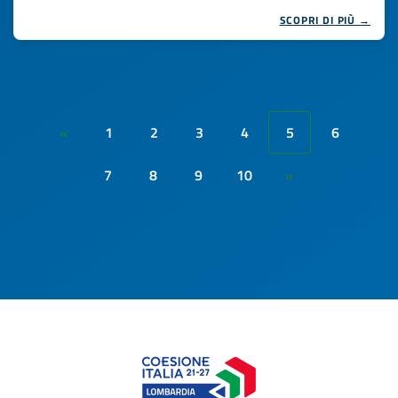
SCOPRI DI PIÙ →
1
2
3
4
5
6
«
7
8
9
10
»