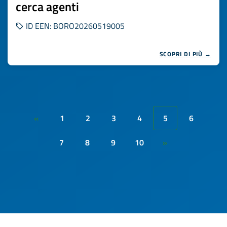
cerca agenti
ID EEN: BORO20260519005
SCOPRI DI PIÙ →
1
2
3
4
5
6
«
7
8
9
10
»