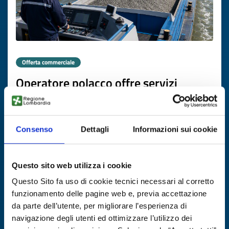
Offerta commerciale
Operatore polacco offre servizi
internazionali di trasporto fluviale
merci
Consenso
Dettagli
Informazioni sui cookie
ID EEN: BOPL20260616009
SCOPRI DI PIÙ →
Questo sito web utilizza i cookie
Questo Sito fa uso di cookie tecnici necessari al corretto
Scade il
06 agosto 2027
funzionamento delle pagine web e, previa accettazione
da parte dell’utente, per migliorare l’esperienza di
navigazione degli utenti ed ottimizzare l’utilizzo dei