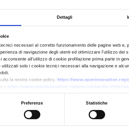
Dettagli
ookie
tecnici necessari al corretto funzionamento delle pagine web e, 
esperienza di navigazione degli utenti ed ottimizzare l’utilizzo dei
i acconsente all’utilizzo di cookie profilazione prima parte in gene
Offerta di tecnologia
tilizzati solo i cookie tecnici necessari alla navigazione e alcun
Integrazione e rifornimento H2
bili.
sulta la nostra cookie policy.
https://www.openinnovation.region
modulari per mobilità,
licy
https://www.openinnovation.regione.lombardia.it/it/priva
logistica e industria
ID EEN: TOES20251022012
Preferenze
Statistiche
→
SCOPRI DI PIÙ →