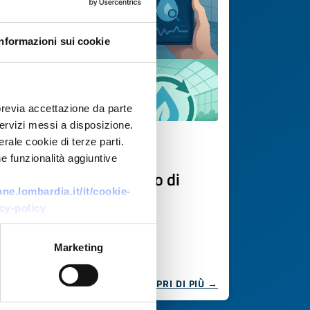
Informazioni sui cookie
previa accettazione da parte
 servizi messi a disposizione.
rale cookie di terze parti.
Offerta di tecnologia
e funzionalità aggiuntive
Monitoraggio avanzato di
e.lombardia.it/it/cookie-
perdite idriche
cy-policy
ID EEN: TOGB20250822013
Marketing
SCOPRI DI PIÙ →