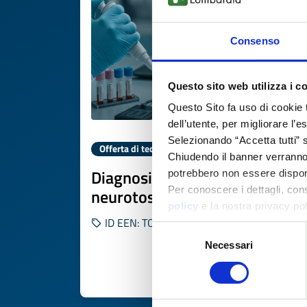
Consenso
Questo sito web utilizza i c
Questo Sito fa uso di cookie 
dell’utente, per migliorare l’
Selezionando “Accetta tutti” s
Offerta di tecnologia
Chiudendo il banner verranno u
Diagnosi e terapia di
potrebbero non essere disponi
Per conoscere i dettagli, con
neurotossicità da CAR-T
policy
e la nostra privacy po
ID EEN: TODE20250822011
Selezione
Necessari
del
consenso
SCOPRI DI PIÙ 