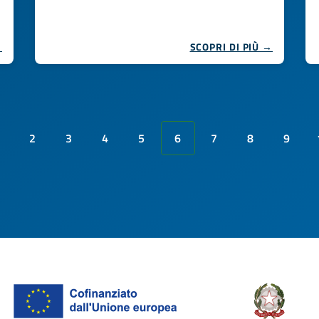
→
SCOPRI DI PIÙ →
2
3
4
5
6
7
8
9