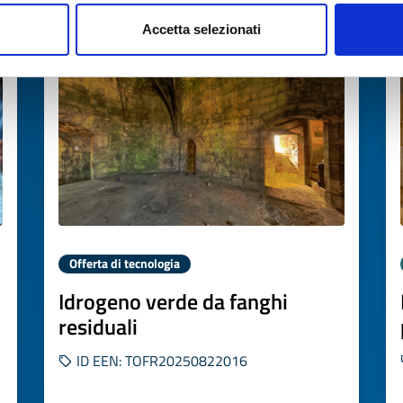
Scade il
31 ottobre 2026
Accetta selezionati
Offerta di tecnologia
Idrogeno verde da fanghi
residuali
ID EEN: TOFR20250822016