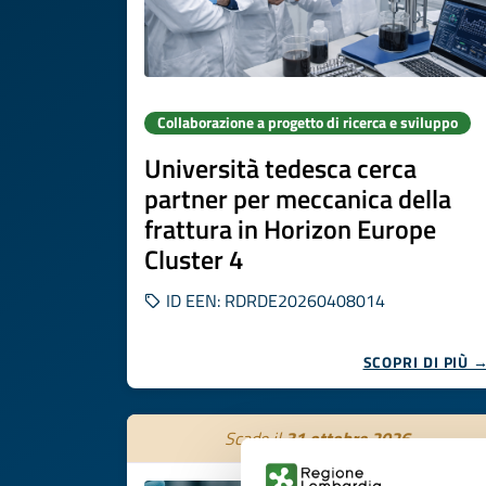
Collaborazione a progetto di ricerca e sviluppo
Università tedesca cerca
partner per meccanica della
frattura in Horizon Europe
Cluster 4
ID EEN: RDRDE20260408014
SCOPRI DI PIÙ 
Scade il
31 ottobre 2026