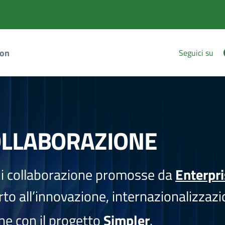
ion
Seguici su
OLLABORAZIONE
i collaborazione promosse da
Enterpr
to all’innovazione, internazionalizzazi
one con il progetto
Simpler
.