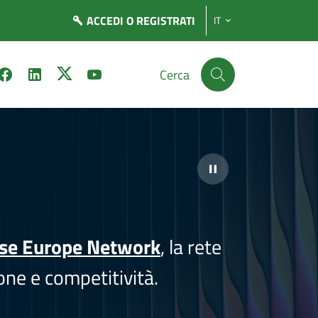
ACCEDI
O REGISTRATI
IT
Cerca
ise Europe Network
, la rete
one e competitività.