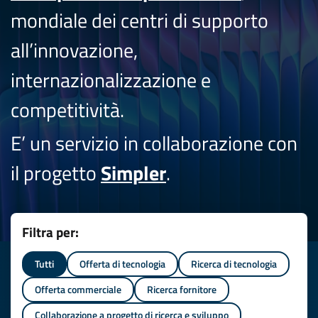
mondiale dei centri di supporto
all’innovazione,
internazionalizzazione e
competitività.
E’ un servizio in collaborazione con
il progetto
Simpler
.
Filtra per:
Tutti
Offerta di tecnologia
Ricerca di tecnologia
Offerta commerciale
Ricerca fornitore
Collaborazione a progetto di ricerca e sviluppo