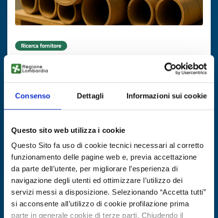
Ricerca fornitore
Macchina per tubi spiralati
ID EEN: BRFR20250804007
Consenso
Dettagli
Informazioni sui cookie
SCOPRI DI PIÙ →
Questo sito web utilizza i cookie
Scade il
17 novembre 2026
Questo Sito fa uso di cookie tecnici necessari al corretto
funzionamento delle pagine web e, previa accettazione
da parte dell’utente, per migliorare l’esperienza di
navigazione degli utenti ed ottimizzare l’utilizzo dei
servizi messi a disposizione. Selezionando “Accetta tutti”
si acconsente all’utilizzo di cookie profilazione prima
parte in generale cookie di terze parti. Chiudendo il