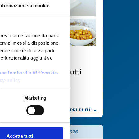
Informazioni sui cookie
previa accettazione da parte
 servizi messi a disposizione.
rale cookie di terze parti.
e funzionalità aggiuntive
Ricerca fornitore
Polveri biologiche di frutti
e.lombardia.it/it/cookie-
essiccati ad aria
cy-policy
ID EEN: BRLT20251111010
Marketing
SCOPRI DI PIÙ →
Scade il
17 novembre 2026
Accetta tutti