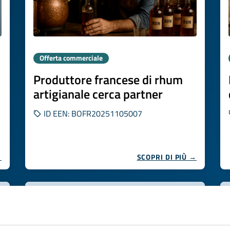
Offerta commerciale
Produttore francese di rhum
artigianale cerca partner
ID EEN: BOFR20251105007
→
SCOPRI DI PIÙ →
Scade il
17 novembre 2026