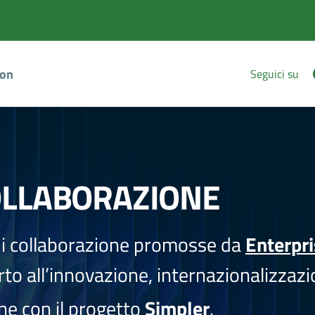
ion
Seguici su
OLLABORAZIONE
i collaborazione promosse da
Enterpr
to all’innovazione, internazionalizzazi
one con il progetto
Simpler
.