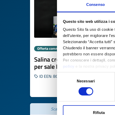
Consenso
Questo sito web utilizza i c
Questo Sito fa uso di cookie 
dell’utente, per migliorare l’
Selezionando “Accetta tutti” s
Chiudendo il banner verranno u
Offerta commerciale
potrebbero non essere disponi
Salina croata cerca distributori
Per conoscere i dettagli, con
per sale BIO
policy
e la nostra privacy po
Selezione
ID EEN: BOHR20251105015
Necessari
del
consenso
SCOPRI DI PIÙ 
Scade il
17 novembre 2026
Rifiuta