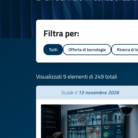
Filtra per:
Tutti
Offerta di tecnologia
Ricerca di 
Visualizzati 9 elementi di 249 totali
Scade il
13 novembre 2026