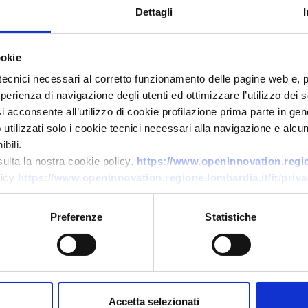
Dettagli
ookie
tecnici necessari al corretto funzionamento delle pagine web e, 
esperienza di navigazione degli utenti ed ottimizzare l’utilizzo dei
i acconsente all’utilizzo di cookie profilazione prima parte in gene
tilizzati solo i cookie tecnici necessari alla navigazione e alcun
Offerta di tecnologia
bili.
Sistema solare termico ad aria
sulta la nostra cookie policy.
https://www.openinnovation.region
ad alta efficienza
licy
https://www.openinnovation.regione.lombardia.it/it/priva
ID EEN: TODE20251111008
Preferenze
Statistiche
→
SCOPRI DI PIÙ →
Scade il
17 novembre 2026
Accetta selezionati