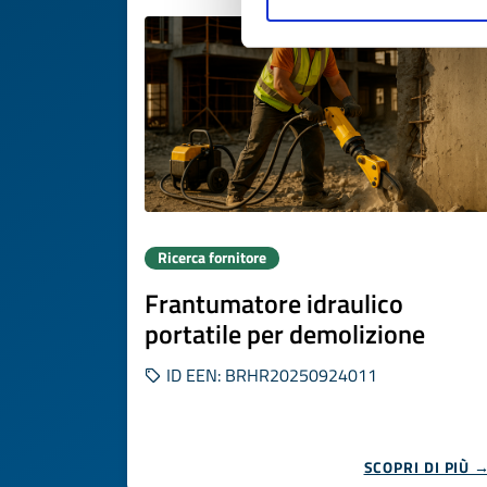
Ricerca fornitore
Frantumatore idraulico
portatile per demolizione
ID EEN: BRHR20250924011
SCOPRI DI PIÙ 