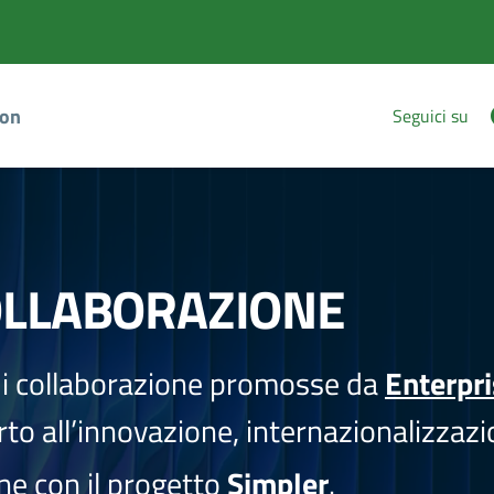
ion
Seguici su
OLLABORAZIONE
i collaborazione promosse da
Enterpr
to all’innovazione, internazionalizzazi
one con il progetto
Simpler
.