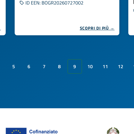
ID EEN: BOGR20260727002
→
SCOPRI DI PIÙ →
5
6
7
8
9
10
11
12