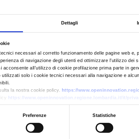
Dettagli
ookie
tecnici necessari al corretto funzionamento delle pagine web e, 
esperienza di navigazione degli utenti ed ottimizzare l’utilizzo dei
Offerta commerciale
i acconsente all’utilizzo di cookie profilazione prima parte in gene
tilizzati solo i cookie tecnici necessari alla navigazione e alcun
Cooperazione nel turismo
bili.
medico
sulta la nostra cookie policy.
https://www.openinnovation.region
licy
https://www.openinnovation.regione.lombardia.it/it/priva
ID EEN: BOPL20260629008
Preferenze
Statistiche
→
SCOPRI DI PIÙ →