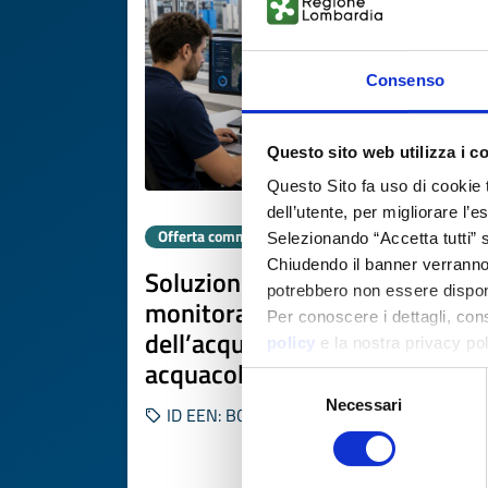
Consenso
Questo sito web utilizza i c
Questo Sito fa uso di cookie 
dell’utente, per migliorare l’
Offerta commerciale
Selezionando “Accetta tutti” s
Chiudendo il banner verranno u
Soluzioni digitali e IoT per
potrebbero non essere disponi
monitoraggio qualità
Per conoscere i dettagli, con
dell’acqua e gestione
policy
e la nostra privacy po
acquacoltura
Selezione
Necessari
del
ID EEN: BOES20260618009
consenso
SCOPRI DI PIÙ 