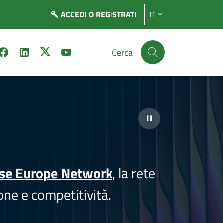
ACCEDI
O REGISTRATI
IT
Cerca
ise Europe Network
, la rete
one e competitività.