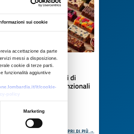
Informazioni sui cookie
previa accettazione da parte
 servizi messi a disposizione.
Offerta commerciale
rale cookie di terze parti.
e funzionalità aggiuntive
Produzione conto terzi di
miscele proteiche e funzionali
e.lombardia.it/it/cookie-
in polvere
cy-policy
ID EEN: BOLV20260629006
Marketing
SCOPRI DI PIÙ →