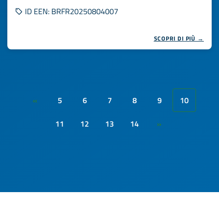
ID EEN: BRFR20250804007
SCOPRI DI PIÙ →
5
6
7
8
9
10
«
11
12
13
14
»