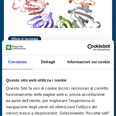
Offerta di tecnologia
Know-how in biotecnologia da
microrganismi estremofili per
applicazioni industriali
Consenso
Dettagli
Informazioni sui cookie
ID EEN: TOES20260422024
Questo sito web utilizza i cookie
SCOPRI DI PIÙ →
Questo Sito fa uso di cookie tecnici necessari al corretto
funzionamento delle pagine web e, previa accettazione
da parte dell’utente, per migliorare l’esperienza di
Scade il
19 marzo 2027
navigazione degli utenti ed ottimizzare l’utilizzo dei
servizi messi a disposizione. Selezionando “Accetta tutti”