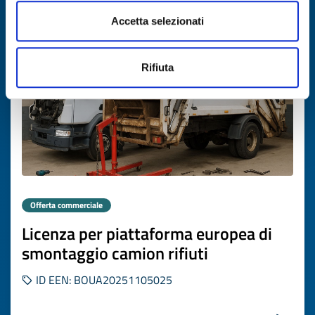
Scade il
26 novembre 2026
Accetta selezionati
Rifiuta
Offerta commerciale
Licenza per piattaforma europea di
smontaggio camion rifiuti
ID EEN: BOUA20251105025