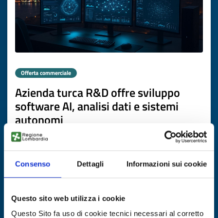
Offerta commerciale
Azienda turca R&D offre sviluppo
software AI, analisi dati e sistemi
autonomi
ID EEN: BOTR20260225001
Consenso
Dettagli
Informazioni sui cookie
SCOPRI DI PIÙ →
Scade il
19 marzo 2027
Questo sito web utilizza i cookie
Questo Sito fa uso di cookie tecnici necessari al corretto