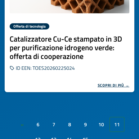
Offerta di tecnologia
Catalizzatore Cu-Ce stampato in 3D
per purificazione idrogeno verde:
offerta di cooperazione
ID EEN: TOES20260225024
SCOPRI DI PIÙ →
6
7
8
9
10
11
«