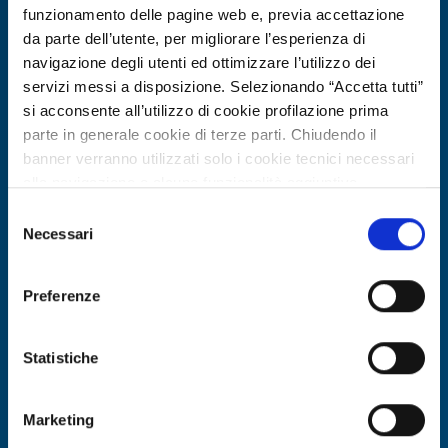
funzionamento delle pagine web e, previa accettazione
da parte dell’utente, per migliorare l’esperienza di
navigazione degli utenti ed ottimizzare l’utilizzo dei
servizi messi a disposizione. Selezionando “Accetta tutti”
si acconsente all’utilizzo di cookie profilazione prima
parte in generale cookie di terze parti. Chiudendo il
banner verranno utilizzati solo i cookie tecnici necessari
alla navigazione e alcune funzionalità aggiuntive
potrebbero non essere disponibili.
Selezione
Offerta di tecnologia
Per conoscere i dettagli, consulta la nostra cookie policy.
Necessari
del
Laboratorio 5G austriaco offre
https://www.openinnovation.regione.lombardia.it/it/co
consenso
okie-policy
e la nostra privacy policy
accesso per sviluppo e validazione di
Preferenze
https://www.openinnovation.regione.lombardia.it/it/pr
applicazioni 5G
ivacy-policy
ID EEN: TOAT20260219006
Statistiche
SCOPRI DI PIÙ →
Marketing