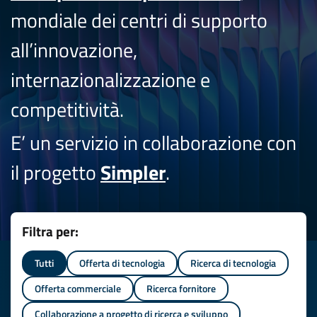
mondiale dei centri di supporto
all’innovazione,
internazionalizzazione e
competitività.
E’ un servizio in collaborazione con
il progetto
Simpler
.
Filtra per:
Tutti
Offerta di tecnologia
Ricerca di tecnologia
Offerta commerciale
Ricerca fornitore
Collaborazione a progetto di ricerca e sviluppo