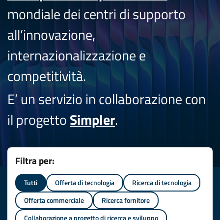
mondiale dei centri di supporto
all’innovazione,
internazionalizzazione e
competitività.
E’ un servizio in collaborazione con
il progetto
Simpler
.
Filtra per:
Tutti
Offerta di tecnologia
Ricerca di tecnologia
Offerta commerciale
Ricerca fornitore
Collaborazione a progetto di ricerca e sviluppo