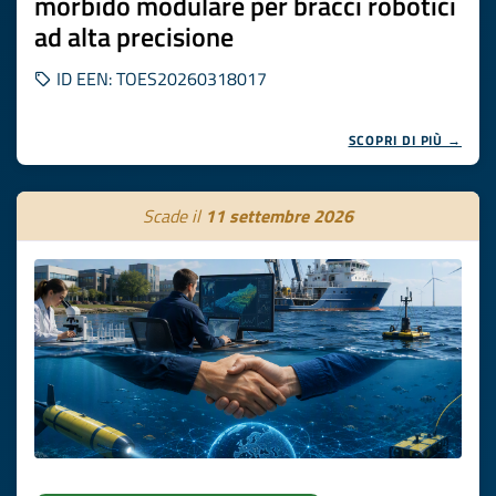
morbido modulare per bracci robotici
ad alta precisione
ID EEN: TOES20260318017
SCOPRI DI PIÙ →
Scade il
11 settembre 2026