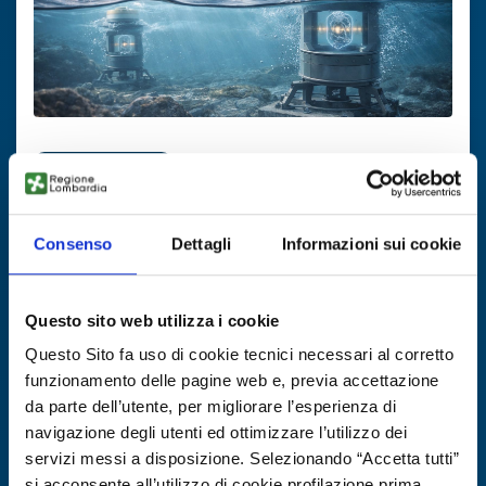
Offerta di tecnologia
Turbine mareomotrici senza pale per
energia continua
Consenso
Dettagli
Informazioni sui cookie
ID EEN: TOGB20251118014
Questo sito web utilizza i cookie
SCOPRI DI PIÙ →
Questo Sito fa uso di cookie tecnici necessari al corretto
funzionamento delle pagine web e, previa accettazione
da parte dell’utente, per migliorare l’esperienza di
Scade il
21 novembre 2026
navigazione degli utenti ed ottimizzare l’utilizzo dei
servizi messi a disposizione. Selezionando “Accetta tutti”
si acconsente all’utilizzo di cookie profilazione prima