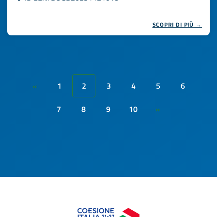
SCOPRI DI PIÙ →
1
2
3
4
5
6
«
7
8
9
10
»