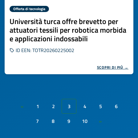
Offerta di tecnologia
Università turca offre brevetto per
attuatori tessili per robotica morbida
e applicazioni indossabili
ID EEN: TOTR20260225002
SCOPRI DI PIÙ →
1
2
3
4
5
6
«
7
8
9
10
»