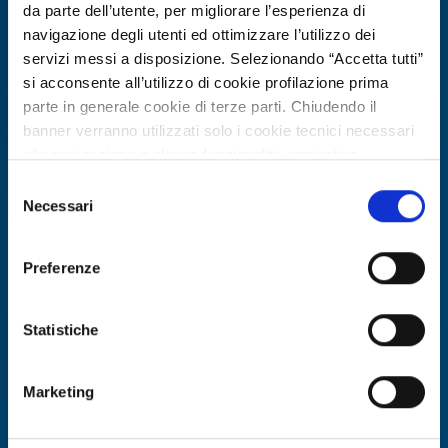
da parte dell’utente, per migliorare l’esperienza di
navigazione degli utenti ed ottimizzare l’utilizzo dei
servizi messi a disposizione. Selezionando “Accetta tutti”
si acconsente all’utilizzo di cookie profilazione prima
parte in generale cookie di terze parti. Chiudendo il
banner verranno utilizzati solo i cookie tecnici necessari
alla navigazione e alcune funzionalità aggiuntive
Ricerca di tecnologia
potrebbero non essere disponibili.
Selezione
Produttore belga di cioccolato cerca
Per conoscere i dettagli, consulta la nostra cookie policy.
Necessari
del
grassi vegetali alternativi al cacao per
https://www.openinnovation.regione.lombardia.it/it/co
consenso
okie-policy
e la nostra privacy policy
praline
Preferenze
https://www.openinnovation.regione.lombardia.it/it/pr
ID EEN: TRBE20260409023
ivacy-policy
Statistiche
SCOPRI DI PIÙ →
Marketing
Scade il
17 luglio 2027