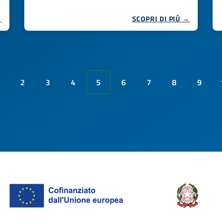
→
SCOPRI DI PIÙ →
2
3
4
5
6
7
8
9