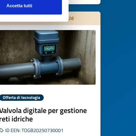
Accetta tutti
Scade il
29 ottobre 2026
Offerta di tecnologia
Valvola digitale per gestione
reti idriche
ID EEN: TOGB20250730001