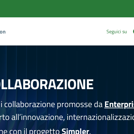
ion
Seguici su
OLLABORAZIONE
i collaborazione promosse da
Enterpr
to all’innovazione, internazionalizzazi
one con il progetto
Simpler
.