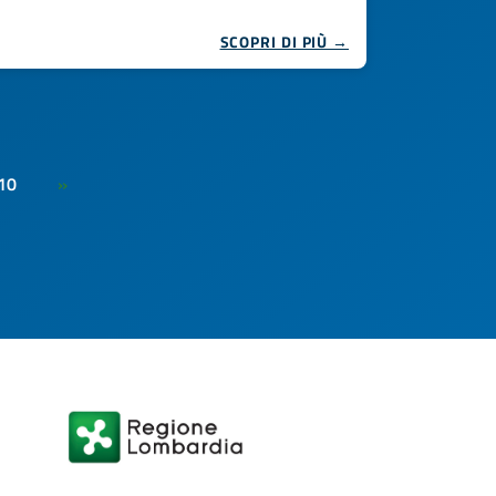
SCOPRI DI PIÙ →
10
»