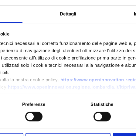
Dettagli
ookie
tecnici necessari al corretto funzionamento delle pagine web e, 
esperienza di navigazione degli utenti ed ottimizzare l’utilizzo dei
i acconsente all’utilizzo di cookie profilazione prima parte in gene
tilizzati solo i cookie tecnici necessari alla navigazione e alcun
Ricerca di tecnologia
bili.
Recupero chimico di silicio ad
sulta la nostra cookie policy.
https://www.openinnovation.region
alta purezza da rifiuti
licy
https://www.openinnovation.regione.lombardia.it/it/priva
fotovoltaici: richiesta
tecnologia/partner
Preferenze
Statistiche
ID EEN: TRLV20251024016
→
SCOPRI DI PIÙ →