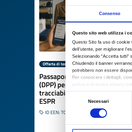
Consenso
Questo sito web utilizza i c
Questo Sito fa uso di cookie 
dell’utente, per migliorare l’
Selezionando “Accetta tutti” s
Chiudendo il banner verranno u
Offerta di tecnologia
potrebbero non essere disponi
Passaporti digitali di prodotto
Per conoscere i dettagli, con
(DPP) per moda e tessile:
policy
e la nostra privacy po
tracciabilità e compliance
Selezione
ESPR
Necessari
del
consenso
ID EEN: TOGB20251023009
SCOPRI DI PIÙ 