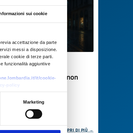
Informazioni sui cookie
previa accettazione da parte
 servizi messi a disposizione.
rale cookie di terze parti.
e funzionalità aggiuntive
Offerta di tecnologia
Tecnologia per negozi non
e.lombardia.it/it/cookie-
presidiati h24
cy-policy
ID EEN: TOCZ20250821003
Marketing
SCOPRI DI PIÙ →