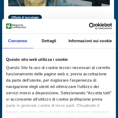
Offerta di tecnologia
Cristallizzazione API con AI
ID EEN: TOIE20250821014
Consenso
Dettagli
Informazioni sui cookie
SCOPRI DI PIÙ →
Questo sito web utilizza i cookie
Questo Sito fa uso di cookie tecnici necessari al corretto
Scade il
20 febbraio 2027
funzionamento delle pagine web e, previa accettazione
da parte dell’utente, per migliorare l’esperienza di
navigazione degli utenti ed ottimizzare l’utilizzo dei
servizi messi a disposizione. Selezionando “Accetta tutti”
si acconsente all’utilizzo di cookie profilazione prima
parte in generale cookie di terze parti. Chiudendo il
banner verranno utilizzati solo i cookie tecnici necessari