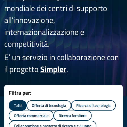
mondiale dei centri di supporto
all’innovazione,
internazionalizzazione e
competitività.
E’ un servizio in collaborazione con
il progetto
Simpler
.
Filtra per:
Tutti
Offerta di tecnologia
Ricerca di tecnologia
Offerta commerciale
Ricerca fornitore
Collaborazione a progetto di ricerca e sviluppo