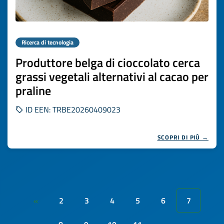
Ricerca di tecnologia
Produttore belga di cioccolato cerca
grassi vegetali alternativi al cacao per
praline
ID EEN: TRBE20260409023
SCOPRI DI PIÙ →
2
3
4
5
6
7
«