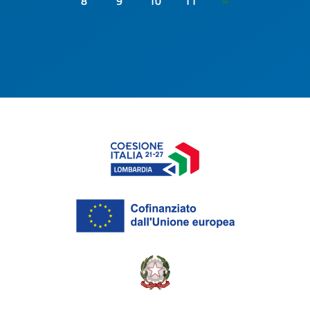
8
9
10
11
»