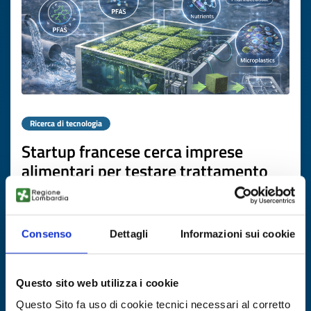
Ricerca di tecnologia
Startup francese cerca imprese
alimentari per testare trattamento
acque reflue con microalghe
ID EEN: TRFR20260424019
Consenso
Dettagli
Informazioni sui cookie
SCOPRI DI PIÙ →
Questo sito web utilizza i cookie
Scade il
07 maggio 2027
Questo Sito fa uso di cookie tecnici necessari al corretto