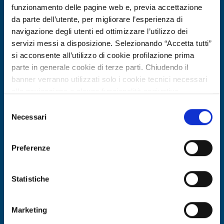
funzionamento delle pagine web e, previa accettazione
da parte dell’utente, per migliorare l’esperienza di
navigazione degli utenti ed ottimizzare l’utilizzo dei
servizi messi a disposizione. Selezionando “Accetta tutti”
si acconsente all’utilizzo di cookie profilazione prima
parte in generale cookie di terze parti. Chiudendo il
banner verranno utilizzati solo i cookie tecnici necessari
alla navigazione e alcune funzionalità aggiuntive
potrebbero non essere disponibili.
Selezione
Per conoscere i dettagli, consulta la nostra cookie policy.
Necessari
del
Ricerca di tecnologia
https://www.openinnovation.regione.lombardia.it/it/co
consenso
okie-policy
e la nostra privacy policy
PMI tedesca cerca partner R&S e
Preferenze
https://www.openinnovation.regione.lombardia.it/it/pr
fornitori per rigenerazione batterie
ivacy-policy
EV e automazione
Statistiche
ID EEN: TRDE20260420006
Marketing
SCOPRI DI PIÙ →