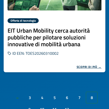
Offerta di tecnologia
EIT Urban Mobility cerca autorità
pubbliche per pilotare soluzioni
innovative di mobilità urbana
ID EEN: TOES20260310002
SCOPRI DI PIÙ →
3
4
5
6
7
8
«