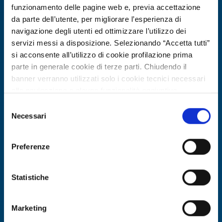
funzionamento delle pagine web e, previa accettazione
da parte dell’utente, per migliorare l’esperienza di
navigazione degli utenti ed ottimizzare l’utilizzo dei
servizi messi a disposizione. Selezionando “Accetta tutti”
si acconsente all’utilizzo di cookie profilazione prima
parte in generale cookie di terze parti. Chiudendo il
banner verranno utilizzati solo i cookie tecnici necessari
alla navigazione e alcune funzionalità aggiuntive
potrebbero non essere disponibili.
Selezione
Per conoscere i dettagli, consulta la nostra cookie policy.
Necessari
del
Offerta di tecnologia
https://www.openinnovation.regione.lombardia.it/it/co
consenso
okie-policy
e la nostra privacy policy
Laboratorio 5G austriaco offre
Preferenze
https://www.openinnovation.regione.lombardia.it/it/pr
accesso per sviluppo e validazione di
ivacy-policy
applicazioni 5G
Statistiche
ID EEN: TOAT20260219006
Marketing
SCOPRI DI PIÙ →