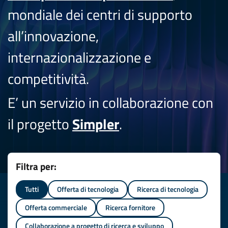
mondiale dei centri di supporto
all’innovazione,
internazionalizzazione e
competitività.
E’ un servizio in collaborazione con
il progetto
Simpler
.
Filtra per:
Tutti
Offerta di tecnologia
Ricerca di tecnologia
Offerta commerciale
Ricerca fornitore
Collaborazione a progetto di ricerca e sviluppo