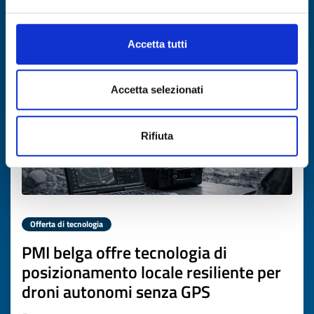
Scade il
02 aprile 2027
Accetta tutti
Accetta selezionati
Rifiuta
Offerta di tecnologia
PMI belga offre tecnologia di
posizionamento locale resiliente per
droni autonomi senza GPS