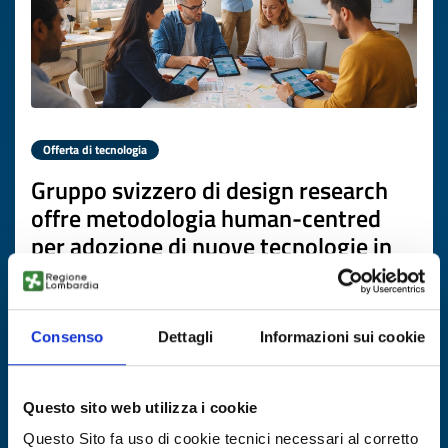
Offerta di tecnologia
Gruppo svizzero di design research
offre metodologia human-centred
per adozione di nuove tecnologie in
salute, benessere e ambiente
ID EEN: TOCH20260226017
Consenso
Dettagli
Informazioni sui cookie
SCOPRI DI PIÙ →
Questo sito web utilizza i cookie
Scade il
19 marzo 2027
Questo Sito fa uso di cookie tecnici necessari al corretto