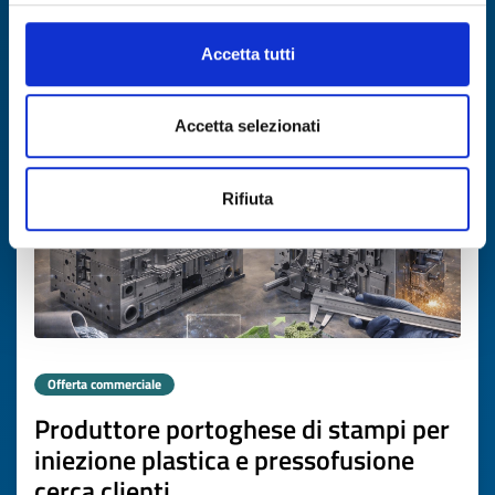
SCOPRI DI PIÙ →
Accetta tutti
Scade il
26 febbraio 2027
Accetta selezionati
Rifiuta
Offerta commerciale
Produttore portoghese di stampi per
iniezione plastica e pressofusione
cerca clienti