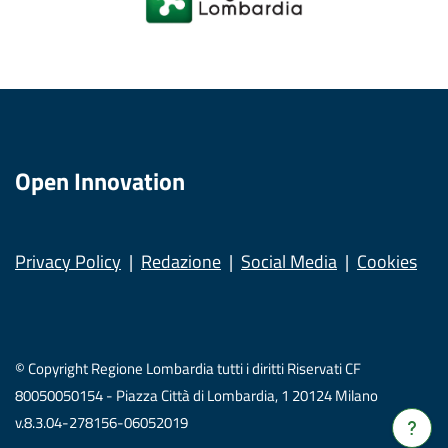
Open Innovation
Privacy Policy
Redazione
Social Media
Cookies
© Copyright Regione Lombardia tutti i diritti Riservati CF
80050050154 - Piazza Città di Lombardia, 1 20124 Milano
v.8.3.04-278156-06052019
Verrà