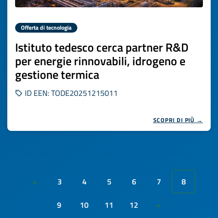
Offerta di tecnologia
Istituto tedesco cerca partner R&D
per energie rinnovabili, idrogeno e
gestione termica
ID EEN: TODE20251215011
SCOPRI DI PIÙ →
3
4
5
6
7
8
«
9
10
11
12
»