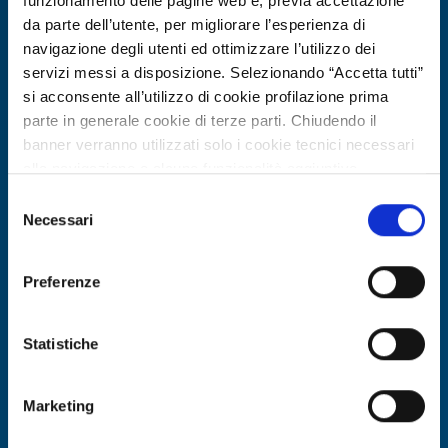
funzionamento delle pagine web e, previa accettazione
Scade il
26 febbraio 2027
da parte dell’utente, per migliorare l’esperienza di
navigazione degli utenti ed ottimizzare l’utilizzo dei
servizi messi a disposizione. Selezionando “Accetta tutti”
si acconsente all’utilizzo di cookie profilazione prima
parte in generale cookie di terze parti. Chiudendo il
banner verranno utilizzati solo i cookie tecnici necessari
alla navigazione e alcune funzionalità aggiuntive
potrebbero non essere disponibili.
Selezione
Per conoscere i dettagli, consulta la nostra cookie policy.
Necessari
del
https://www.openinnovation.regione.lombardia.it/it/co
consenso
okie-policy
e la nostra privacy policy
Offerta commerciale
Preferenze
https://www.openinnovation.regione.lombardia.it/it/pr
Intonaco termico ecologico a base di
ivacy-policy
sughero e NHL per riqualificazione
Statistiche
edilizia
Marketing
ID EEN: BOPL20251120001