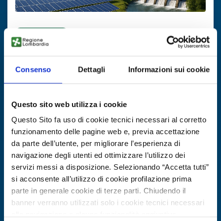
Ricerca fornitore
Generazione elettrica innovativa
Consenso
Dettagli
Informazioni sui cookie
ID EEN: BRES20250526002
SCOPRI DI PIÙ →
Questo sito web utilizza i cookie
Questo Sito fa uso di cookie tecnici necessari al corretto
Scade il
10 novembre 2026
funzionamento delle pagine web e, previa accettazione
da parte dell’utente, per migliorare l’esperienza di
navigazione degli utenti ed ottimizzare l’utilizzo dei
servizi messi a disposizione. Selezionando “Accetta tutti”
si acconsente all’utilizzo di cookie profilazione prima
parte in generale cookie di terze parti. Chiudendo il
banner verranno utilizzati solo i cookie tecnici necessari
alla navigazione e alcune funzionalità aggiuntive