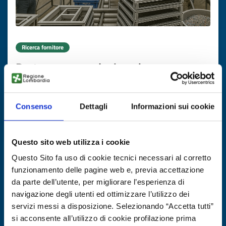
Ricerca fornitore
Partner per produzione box per
rimorchi logistici leggeri
ID EEN: BRDE20250808016
Consenso
Dettagli
Informazioni sui cookie
SCOPRI DI PIÙ →
Questo sito web utilizza i cookie
Questo Sito fa uso di cookie tecnici necessari al corretto
Scade il
13 novembre 2026
funzionamento delle pagine web e, previa accettazione
da parte dell’utente, per migliorare l’esperienza di
navigazione degli utenti ed ottimizzare l’utilizzo dei
servizi messi a disposizione. Selezionando “Accetta tutti”
si acconsente all’utilizzo di cookie profilazione prima