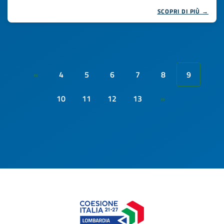
SCOPRI DI PIÙ →
4
5
6
7
8
9
«
10
11
12
13
»