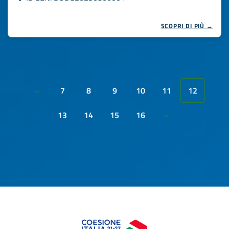
SCOPRI DI PIÙ →
7
8
9
10
11
12
«
13
14
15
16
»