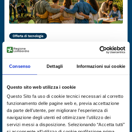
Offerta di tecnologia
Organizzazione rumena cerca partner
per progetti europei su inclusione e
sviluppo rurale
Consenso
Dettagli
Informazioni sui cookie
ID EEN: TORO20260706008
Questo sito web utilizza i cookie
SCOPRI DI PIÙ →
Questo Sito fa uso di cookie tecnici necessari al corretto
funzionamento delle pagine web e, previa accettazione
da parte dell’utente, per migliorare l’esperienza di
Scade il
19 novembre 2026
navigazione degli utenti ed ottimizzare l’utilizzo dei
servizi messi a disposizione. Selezionando “Accetta tutti”
si acconsente all’utilizzo di cookie profilazione prima